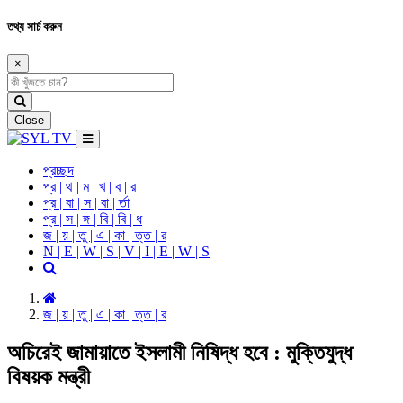
তথ্য সার্চ করুন
×
Close
প্রচ্ছদ
প্র | থ | ম | খ | ব | র
প্র | বা | স | বা | র্তা
প্র | স | ঙ্গ | বি | বি | ধ
জ | য় | তু | এ | কা | ত্ত | র
N | E | W | S | V | I | E | W | S
জ | য় | তু | এ | কা | ত্ত | র
অচিরেই জামায়াতে ইসলামী নিষিদ্ধ হবে : মুক্তিযুদ্ধ
বিষয়ক মন্ত্রী