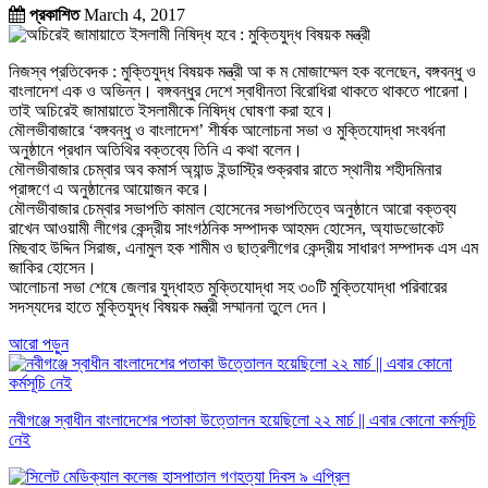
প্রকাশিত
March 4, 2017
নিজস্ব প্রতিবেদক : মুক্তিযুদ্ধ বিষয়ক মন্ত্রী আ ক ম মোজাম্মেল হক বলেছেন, বঙ্গবন্ধু ও
বাংলাদেশ এক ও অভিন্ন। বঙ্গবন্ধুর দেশে স্বাধীনতা বিরোধিরা থাকতে থাকতে পারেনা।
তাই অচিরেই জামায়াতে ইসলামীকে নিষিদ্ধ ঘোষণা করা হবে।
মৌলভীবাজারে ‘বঙ্গবন্ধু ও বাংলাদেশ’ শীর্ষক আলোচনা সভা ও মুক্তিযোদ্ধা সংবর্ধনা
অনুষ্ঠানে প্রধান অতিথির বক্তব্যে তিনি এ কথা বলেন।
মৌলভীবাজার চেম্বার অব কমার্স অ্যান্ড ইন্ডাস্ট্রি শুক্রবার রাতে স্থানীয় শহীদমিনার
প্রাঙ্গণে এ অনুষ্ঠানের আয়োজন করে।
মৌলভীবাজার চেম্বার সভাপতি কামাল হোসেনের সভাপতিত্বে অনুষ্ঠানে আরো বক্তব্য
রাখেন আওয়ামী লীগের কেন্দ্রীয় সাংগঠনিক সম্পাদক আহমদ হোসেন, অ্যাডভোকেট
মিছবাহ উদ্দিন সিরাজ, এনামুল হক শামীম ও ছাত্রলীগের কেন্দ্রীয় সাধারণ সম্পাদক এস এম
জাকির হোসেন।
আলোচনা সভা শেষে জেলার যুদ্ধাহত মুক্তিযোদ্ধা সহ ৩০টি মুক্তিযোদ্ধা পরিবারের
সদস্যদের হাতে মুক্তিযুদ্ধ বিষয়ক মন্ত্রী সম্মাননা তুলে দেন।
আরো পড়ুন
নবীগঞ্জে স্বাধীন বাংলাদেশের পতাকা উত্তোলন হয়েছিলো ২২ মার্চ || এবার কোনো কর্মসূচি
নেই