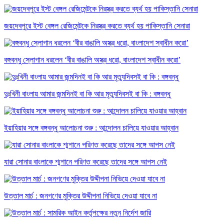
জয়দেবপুরে ইস্ট বেঙ্গল রেজিমেন্টকে নিরস্ত্র করতে ব্যর্থ হয় পাকিস্তানি সেনারা
বঙ্গবন্ধু স্লোগান ধরলেন ‘বীর বাঙালি অস্ত্র ধরো, বাংলাদেশ স্বাধীন করো’
দুঃখিনী বাংলায় আমার জন্মদিনই বা কি আর মৃত্যুদিবসই বা কি : বঙ্গবন্ধু
ইয়াহিয়ার সঙ্গে বঙ্গবন্ধু আলোচনা শুরু : আন্দোলন চালিয়ে যাওয়ার আহ্বান
যারা সোনার বাংলাকে শ্মশানে পরিণত করেছে তাদের সঙ্গে আপস নেই
উত্তাল মার্চ : জনগণের মুক্তির উদ্দীপনা নিভিয়ে দেওয়া যাবে না