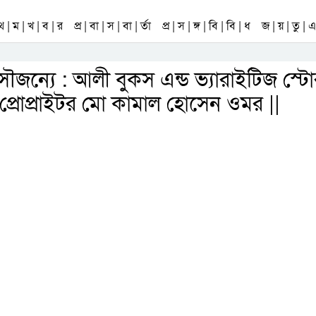
 থ | ম | খ | ব | র
প্র | বা | স | বা | র্তা
প্র | স | ঙ্গ | বি | বি | ধ
জ | য় | তু | এ 
ৌজন্যে : আলী বুকস এন্ড ভ্যারাইটিজ স্টো
, প্রোপ্রাইটর মো কামাল হোসেন ওমর ||