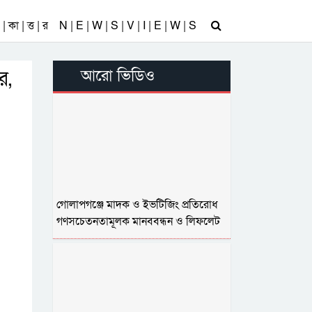
| কা | ত্ত | র
N | E | W | S | V | I | E | W | S
র,
আরো ভিডিও
গোলাপগঞ্জে মাদক ও ইভটিজিং প্রতিরোধ
গণসচেতনতামূলক মানববন্ধন ও লিফলেট
বিতরণ