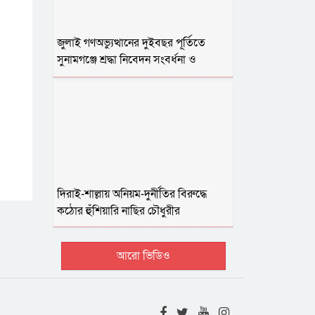
জুলাই গণঅভ্যুত্থানের দুইবছর পূর্তিতে
সুনামগঞ্জে শ্রদ্ধা নিবেদন সংবর্ধনা ও
আলোচনা
দিরাই-শাল্লায় অনিয়ম-দুর্নীতির বিরুদ্ধে
কঠোর হুঁশিয়ারি নাছির চৌধুরীর
আরো ভিডিও