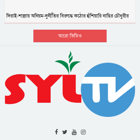
দিরাই-শাল্লায় অনিয়ম-দুর্নীতির বিরুদ্ধে কঠোর হুঁশিয়ারি নাছির চৌধুরীর
আরো ভিডিও