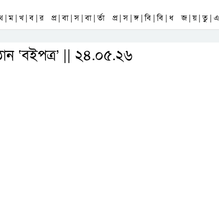
 থ | ম | খ | ব | র
প্র | বা | স | বা | র্তা
প্র | স | ঙ্গ | বি | বি | ধ
জ | য় | তু | এ 
ঠান ‘বইপত্র’ || ২৪.০৫.২৬