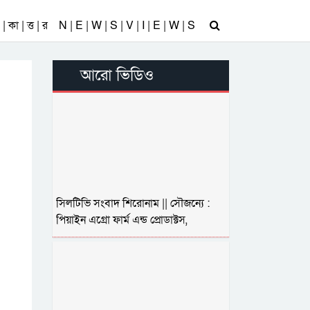
| কা | ত্ত | র
N | E | W | S | V | I | E | W | S
আরো ভিডিও
সিলটিভি সংবাদ শিরোনাম || সৌজন্যে :
পিয়াইন এগ্রো ফার্ম এন্ড প্রোডাক্টস,
গোয়াইনঘাট, স্বত্বাধিকারী রোটারিয়ান এম এ
রহিম || ০৬.০৮.২৬