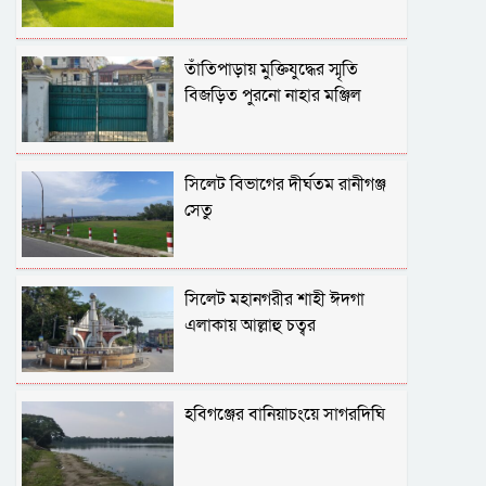
তাঁতিপাড়ায় মুক্তিযুদ্ধের স্মৃতি
বিজড়িত পুরনো নাহার মঞ্জিল
সিলেট বিভাগের দীর্ঘতম রানীগঞ্জ
সেতু
সিলেট মহানগরীর শাহী ঈদগা
এলাকায় আল্লাহু চত্বর
হবিগঞ্জের বানিয়াচংয়ে সাগরদিঘি