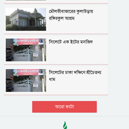
মৌলভীবাজারের কুলাউড়ায়
রঙ্গিরকুল আশ্রম
সিলেটে এক ইটের মসজিদ
সিলেটের ঢাকা দক্ষিণে শ্রীচৈতন্য
ধাম
আরো ফটো