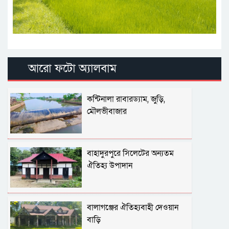
আরো ফটো অ্যালবাম
কন্টিনালা রাবারড্যাম, জুড়ি,
মৌলভীবাজার
বাহাদুরপুরে সিলেটের অন্যতম
ঐতিহ্য উপাদান
বালাগঞ্জের ঐতিহ্যবাহী দেওয়ান
বাড়ি