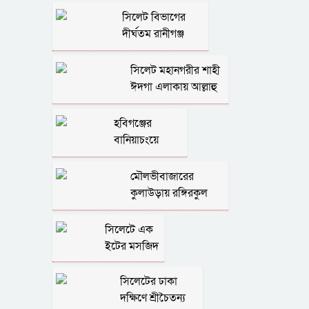
সিলেট বিভাগের
দীর্ঘতম রানীগঞ্জ
সেতু
সিলেট মহানগরীর শাহী
ঈদগা এলাকায় আল্লাহু
চত্বর
হবিগঞ্জের
বানিয়াচংয়ে
সাগরদিঘি
মৌলভীবাজারের
কুলাউড়ায় রঙ্গিরকুল
আশ্রম
সিলেটে এক
ইটের মসজিদ
সিলেটের ঢাকা
দক্ষিণে শ্রীচৈতন্য