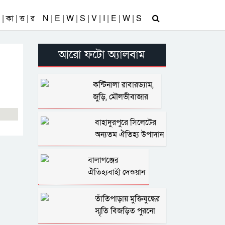
| কা | ত্ত | র
N | E | W | S | V | I | E | W | S
আরো ফটো অ্যালবাম
কন্টিনালা রাবারড্যাম,
জুড়ি, মৌলভীবাজার
বাহাদুরপুরে সিলেটের
অন্যতম ঐতিহ্য উপাদান
বালাগঞ্জের
ঐতিহ্যবাহী দেওয়ান
বাড়ি
তাঁতিপাড়ায় মুক্তিযুদ্ধের
স্মৃতি বিজড়িত পুরনো
নাহার মঞ্জিল