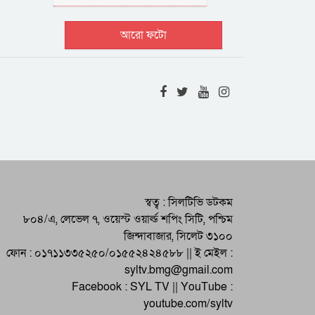
ধাম
আরো ফটো
স্বত্ব : সিলটিভি ডটকম
৮০৪/এ, লেভেল ৭, ওয়েস্ট ওয়ার্ল্ড শপিং সিটি, পশ্চিম
জিন্দাবাজার, সিলেট ৩১০০
ফোন : ০১৭১১৩৩৫২৫০/০১৫৫২৪২৪৫৮৮ || ই মেইল :
syltv.bmg@gmail.com
Facebook : SYL TV || YouTube :
youtube.com/syltv