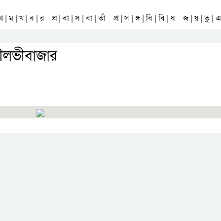
 থ | ম | খ | ব | র
প্র | বা | স | বা | র্তা
প্র | স | ঙ্গ | বি | বি | ধ
জ | য় | তু | এ 
 মৌলভীবাজার