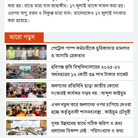
করা হয়। রাতে মারা যান জাহাঙ্গীর। ১৭ জুলাই তাকে দাফন করা হয়।
এরপর অপু, রতন ও নিকুঞ্জ মারা যান। তাদেরকেও ১৭ জুলাই সৎকার
করা হয়েছে।
আরো পড়ুন
পেট্রোল পাম্প কর্মচারীকে ছুরিকাঘাত মামলার
৩ আসামি গ্রেফতার
হবিগঞ্জ কৃষি বিশ্ববিদ্যালয়ের ২০২৫-২৬
অর্থবছরের ১৬ কোটি ৩৪ লাখ টাকার বাজেট
ঘোষণা
জনগণের প্রতিনিধি ছাড়া জাতীয় কোনো
সংস্কারই কার্যকর সম্ভব নয় : আব্দুল কাইয়ুম
চৌধুরী
এখন নতুন করে জনগণের ওপর চাপিয়ে দেওয়া
হচ্ছে কর্তৃত্ববাদী শাসনব্যবস্থা : কাইয়ুম চৌধুরী
সুষম উন্নয়নের স্বার্থে সঠিক জরিপ ও তথ্য
প্রদানের বিকল্প নেই : পরিসংখ্যান ও তথ্য