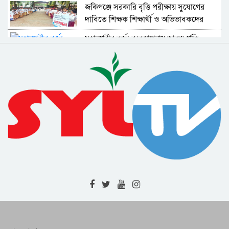
ব্যবস্থাপনা সচিব
জকিগঞ্জে সরকারি বৃত্তি পরীক্ষায় সুযোগের
দাবিতে শিক্ষক শিক্ষার্থী ও অভিভাবকদের
মানববন্ধন
মহানগরীর বর্জ্য ব্যবস্থাপনায় আরও গতি
আনতে নীতিমালা প্রণয়নের উদ্যোগ নিয়েছে
সিসিক
বিমান দুর্ঘটনার তদন্তে স্বাধীন বিচার বিভাগীয়
ও উচ্চক্ষমতাসম্পন্ন তদন্ত কমিশন দাবি
বিএনপির
এনসিপির কর্মসূচি ঘিরে নানা ধরনের
অপপ্রচারের চেষ্টা চলছে : সিলেটে সংবাদ
সম্মেলনে অভিযোগ
শহীদ সাংবাদিক তুরাব হত্যামামলার দ্রুত
বিচার দাবিতে ফটো জার্নালিস্ট
এসোসিয়েশনের স্মারকলিপি
বৈষম্যের বিরুদ্ধে নাগরিক প্রতিবাদের
বিষয়গুলো চলচ্চিত্রে বেশি করে তুলে ধরার
আহবান
জুলাই-আগস্ট গণঅভ্যুত্থান স্বৈরাচারের বিরুদ্ধে
জনগণের অদম্য প্রতিরোধের প্রতিচ্ছবি :
সিলেট বিএনপি
হবিগঞ্জে ৪ জনের অস্বাভাবিক মৃত্যু || চোলাই