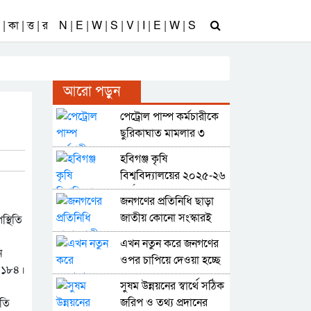
| কা | ত্ত | র
N | E | W | S | V | I | E | W | S
আরো পড়ুন
পেট্রোল পাম্প কর্মচারীকে
ছুরিকাঘাত মামলার ৩
আসামি গ্রেফতার
হবিগঞ্জ কৃষি
বিশ্ববিদ্যালয়ের ২০২৫-২৬
অর্থবছরের ১৬ কোটি ৩৪
জনগণের প্রতিনিধি ছাড়া
লাখ টাকার বাজেট ঘোষণা
জাতীয় কোনো সংস্কারই
্থিতি
কার্যকর সম্ভব নয় : আব্দুল
এখন নতুন করে জনগণের
কাইয়ুম চৌধুরী
ে
ওপর চাপিয়ে দেওয়া হচ্ছে
া ১৮৪।
কর্তৃত্ববাদী শাসনব্যবস্থা :
সুষম উন্নয়নের স্বার্থে সঠিক
কাইয়ুম চৌধুরী
জরিপ ও তথ্য প্রদানের
িতি