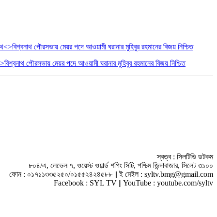
বিশ্বনাথ পৌরসভায় মেয়র পদে আওয়ামী ঘরানার মুহিবুর রহমানের বিজয় নিশ্চিত
স্বত্ব : সিলটিভি ডটকম
৮০৪/এ, লেভেল ৭, ওয়েস্ট ওয়ার্ল্ড শপিং সিটি, পশ্চিম জিন্দাবাজার, সিলেট ৩১০০
ফোন : ০১৭১১৩৩৫২৫০/০১৫৫২৪২৪৫৮৮ || ই মেইল : syltv.bmg@gmail.com
Facebook : SYL TV || YouTube : youtube.com/syltv