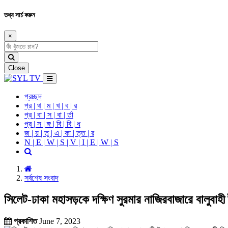
তথ্য সার্চ করুন
×
Close
প্রচ্ছদ
প্র | থ | ম | খ | ব | র
প্র | বা | স | বা | র্তা
প্র | স | ঙ্গ | বি | বি | ধ
জ | য় | তু | এ | কা | ত্ত | র
N | E | W | S | V | I | E | W | S
সর্বশেষ সংবাদ
সিলেট-ঢাকা মহাসড়কে দক্ষিণ সুরমার নাজিরবাজারে বালুবা
প্রকাশিত
June 7, 2023