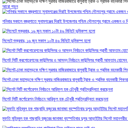
আরো পড়ুন
শনিবার সকালে বজ্রপাতে সুনামগঞ্জের দিরাই উপজেলার পশ্চিম দৌলতপুর গ্রামে একজন ও বি
সিলেটে শুক্রবার, ১৬ জুন সকাল ১০টা ৪৬ মিনিটে ভূমিকম্প হলো
সিলেট সিটি করপোরেশনের কাউন্সিলর ও আসন্ন নির্বাচনে কাউন্সিলর প্রার্থী আফতাব হোসেন খা
সিলেট-ঢাকা মহাসড়কে দক্ষিণ সুরমার নাজিরবাজারে বালুবাহী ট্রাক ও শ্রমিক বহনকারী প
সিলেট সিটি কর্পোরেশন নির্বাচনে আরিফুল হক চৌধুরী প্রতিদ্বন্দ্বিতা করছেননা
মুফতি মুহিব্বুল হক গাছবাড়ি হুজুরের জানাজা বৃহস্পতিবার দুপুর আড়াইটায় সিলেট মহানগরীর