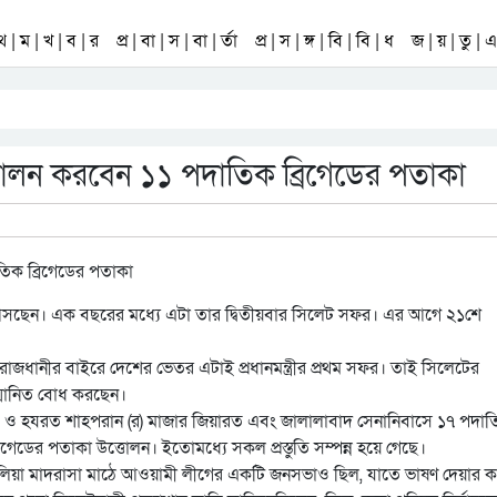
 থ | ম | খ | ব | র
প্র | বা | স | বা | র্তা
প্র | স | ঙ্গ | বি | বি | ধ
জ | য় | তু | এ 
ত্তোলন করবেন ১১ পদাতিক ব্রিগেডের পতাকা
লেট আসছেন। এক বছরের মধ্যে এটা তার দ্বিতীয়বার সিলেট সফর। এর আগে ২১শে
ধানীর বাইরে দেশের ভেতর এটাই প্রধানমন্ত্রীর প্রথম সফর। তাই সিলেটের
্মানিত বোধ করছেন।
(র) ও হযরত শাহপরান (র) মাজার জিয়ারত এবং জালালাবাদ সেনানিবাসে ১৭ পদা
ডের পতাকা উত্তোলন। ইতোমধ্যে সকল প্রস্তুতি সম্পন্ন হয়ে গেছে।
ি আলিয়া মাদরাসা মাঠে আওয়ামী লীগের একটি জনসভাও ছিল, যাতে ভাষণ দেয়ার ক