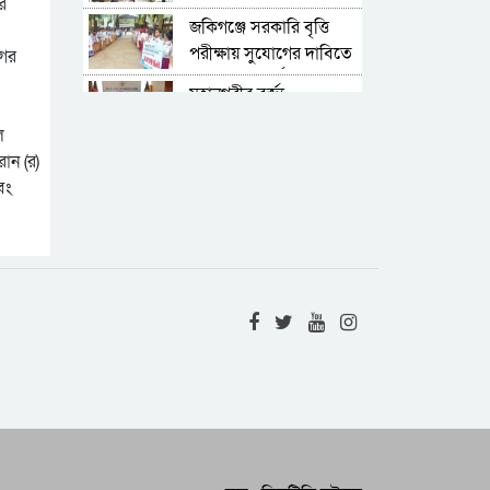
র
বিকল্প নেই : পরিসংখ্যান
জকিগঞ্জে সরকারি বৃত্তি
ও তথ্য ব্যবস্থাপনা সচিব
পরীক্ষায় সুযোগের দাবিতে
গের
শিক্ষক শিক্ষার্থী ও
মহানগরীর বর্জ্য
অভিভাবকদের মানববন্ধন
ব্যবস্থাপনায় আরও গতি
ল
আনতে নীতিমালা প্রণয়নের
বিমান দুর্ঘটনার তদন্তে
ান (র)
উদ্যোগ নিয়েছে সিসিক
স্বাধীন বিচার বিভাগীয় ও
বং
উচ্চক্ষমতাসম্পন্ন তদন্ত
এনসিপির কর্মসূচি ঘিরে
কমিশন দাবি বিএনপির
নানা ধরনের অপপ্রচারের
চেষ্টা চলছে : সিলেটে
শহীদ সাংবাদিক তুরাব
সংবাদ সম্মেলনে অভিযোগ
হত্যামামলার দ্রুত বিচার
দাবিতে ফটো জার্নালিস্ট
বৈষম্যের বিরুদ্ধে নাগরিক
এসোসিয়েশনের
প্রতিবাদের বিষয়গুলো
স্মারকলিপি
চলচ্চিত্রে বেশি করে তুলে
জুলাই-আগস্ট গণঅভ্যুত্থান
ধরার আহবান
স্বৈরাচারের বিরুদ্ধে
জনগণের অদম্য