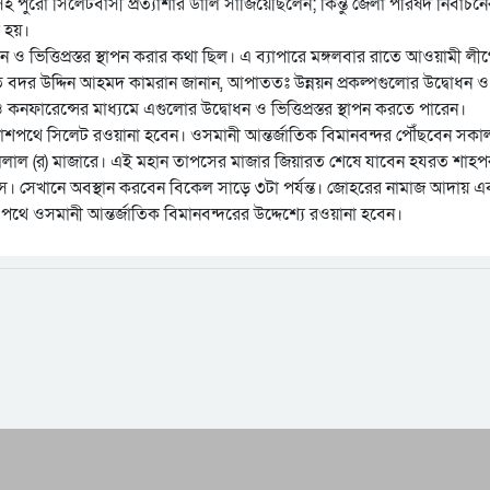
হ পুরো সিলেটবাসী প্রত্যাশার ডালি সাজিয়েছিলেন; কিন্তু জেলা পরিষদ নির্বাচনে
 হয়।
ধন ও ভিত্তিপ্রস্তর স্থাপন করার কথা ছিল। এ ব্যাপারে মঙ্গলবার রাতে আওয়ামী লী
পতি বদর উদ্দিন আহমদ কামরান জানান, আপাততঃ উন্নয়ন প্রকল্পগুলোর উদ্বোধন ও
 ভিডিও কনফারেন্সের মাধ্যমে এগুলোর উদ্বোধন ও ভিত্তিপ্রস্তর স্থাপন করতে পারেন।
আকাশপথে সিলেট রওয়ানা হবেন। ওসমানী আন্তর্জাতিক বিমানবন্দর পৌঁছবেন সকা
লাল (র) মাজারে। এই মহান তাপসের মাজার জিয়ারত শেষে যাবেন হযরত শাহপর
ে। সেখানে অবস্থান করবেন বিকেল সাড়ে ৩টা পর্যন্ত। জোহরের নামাজ আদায় এ
থে ওসমানী আন্তর্জাতিক বিমানবন্দরের উদ্দেশ্যে রওয়ানা হবেন।