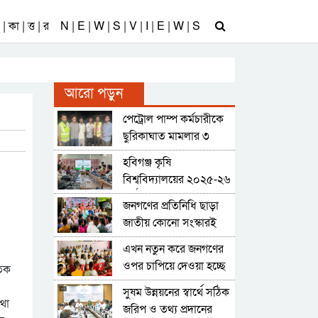
| কা | ত্ত | র
N | E | W | S | V | I | E | W | S
আরো পড়ুন
পেট্রোল পাম্প কর্মচারীকে
ছুরিকাঘাত মামলার ৩
আসামি গ্রেফতার
হবিগঞ্জ কৃষি
বিশ্ববিদ্যালয়ের ২০২৫-২৬
অর্থবছরের ১৬ কোটি ৩৪
জনগণের প্রতিনিধি ছাড়া
লাখ টাকার বাজেট ঘোষণা
জাতীয় কোনো সংস্কারই
কার্যকর সম্ভব নয় : আব্দুল
এখন নতুন করে জনগণের
কাইয়ুম চৌধুরী
ওপর চাপিয়ে দেওয়া হচ্ছে
তিক
কর্তৃত্ববাদী শাসনব্যবস্থা :
সুষম উন্নয়নের স্বার্থে সঠিক
কাইয়ুম চৌধুরী
থা
জরিপ ও তথ্য প্রদানের