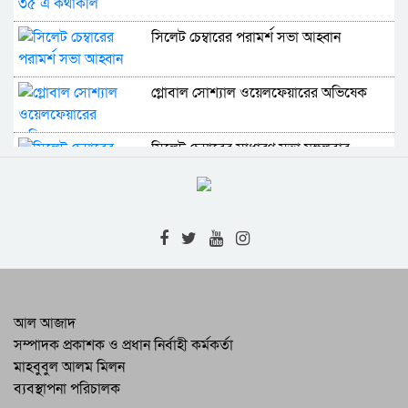
সিলেট চেম্বারের পরামর্শ সভা আহ্বান
গ্লোবাল সোশ্যাল ওয়েলফেয়ারের অভিষেক
সিলেট চেম্বারের সাধারণ সভা মঙ্গলবার
বেসরকারি শিক্ষক ফোরামের সভা শুক্রবার
সিলেটে সালেহ চৌধুরীর স্মরণসভার আয়োজন
শহীদ ডা মিলন দিবসে জাসদের স্মরণসভা
আল আজাদ
সম্পাদক প্রকাশক ও প্রধান নির্বাহী কর্মকর্তা
মাহবুবুল আলম মিলন
জমিয়াতুল মোদার্রেছীন বিভাগীয় প্রতিনিধি
ব্যবস্থাপনা পরিচালক
সম্মেলন