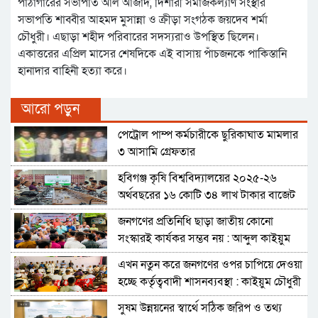
পাঠাগারের সভাপতি আল আজাদ, দিশারী সমাজকল্যাণ সংস্থার
সভাপতি শাব্বীর আহমদ মুসান্না ও ক্রীড়া সংগঠক জয়দেব শর্মা
চৌধুরী। এছাড়া শহীদ পরিবারের সদস্যরাও উপস্থিত ছিলেন।
একাত্তরের এপ্রিল মাসের শেষদিকে এই বাসায় পাঁচজনকে পাকিস্তানি
হানাদার বাহিনী হত্যা করে।
আরো পড়ুন
পেট্রোল পাম্প কর্মচারীকে ছুরিকাঘাত মামলার
৩ আসামি গ্রেফতার
হবিগঞ্জ কৃষি বিশ্ববিদ্যালয়ের ২০২৫-২৬
অর্থবছরের ১৬ কোটি ৩৪ লাখ টাকার বাজেট
ঘোষণা
জনগণের প্রতিনিধি ছাড়া জাতীয় কোনো
সংস্কারই কার্যকর সম্ভব নয় : আব্দুল কাইয়ুম
চৌধুরী
এখন নতুন করে জনগণের ওপর চাপিয়ে দেওয়া
হচ্ছে কর্তৃত্ববাদী শাসনব্যবস্থা : কাইয়ুম চৌধুরী
সুষম উন্নয়নের স্বার্থে সঠিক জরিপ ও তথ্য