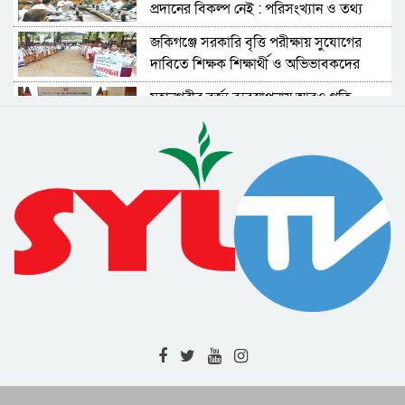
প্রদানের বিকল্প নেই : পরিসংখ্যান ও তথ্য
ব্যবস্থাপনা সচিব
জকিগঞ্জে সরকারি বৃত্তি পরীক্ষায় সুযোগের
দাবিতে শিক্ষক শিক্ষার্থী ও অভিভাবকদের
মানববন্ধন
মহানগরীর বর্জ্য ব্যবস্থাপনায় আরও গতি
আনতে নীতিমালা প্রণয়নের উদ্যোগ নিয়েছে
সিসিক
বিমান দুর্ঘটনার তদন্তে স্বাধীন বিচার বিভাগীয়
ও উচ্চক্ষমতাসম্পন্ন তদন্ত কমিশন দাবি
বিএনপির
এনসিপির কর্মসূচি ঘিরে নানা ধরনের
অপপ্রচারের চেষ্টা চলছে : সিলেটে সংবাদ
সম্মেলনে অভিযোগ
শহীদ সাংবাদিক তুরাব হত্যামামলার দ্রুত
বিচার দাবিতে ফটো জার্নালিস্ট
এসোসিয়েশনের স্মারকলিপি
বৈষম্যের বিরুদ্ধে নাগরিক প্রতিবাদের
বিষয়গুলো চলচ্চিত্রে বেশি করে তুলে ধরার
আহবান
জুলাই-আগস্ট গণঅভ্যুত্থান স্বৈরাচারের বিরুদ্ধে
জনগণের অদম্য প্রতিরোধের প্রতিচ্ছবি :