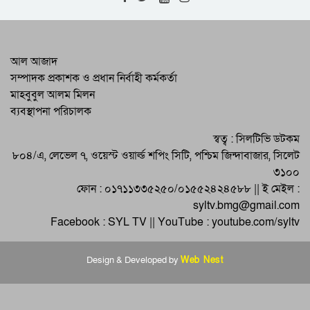
বালাগঞ্জে দুর্নীতি প্রতিরোধ কমিটির বিতর্ক
প্রতিযোগিতার পুরস্কার বিতরণ
আলোকচিত্রীরা সমাজের নানা বাস্তবতা মানুষের
আল আজাদ
সামনে তুলে ধরেন : সিসিক প্রশাসক
সম্পাদক প্রকাশক ও প্রধান নির্বাহী কর্মকর্তা
মাহবুবুল আলম মিলন
পরিবেশ রক্ষায় ব্যক্তি উদ্যোগ সমাজে
ব্যবস্থাপনা পরিচালক
ইতিবাচক পরিবর্তনের পথ দেখায় : বিভাগীয়
কমিশনার
মধ্যনগরে ঝুঁকিপূর্ণ ভবনে ভারপ্রাপ্ত আর অস্থায়ী
স্বত্ব : সিলটিভি ডটকম
বদলির শিক্ষক দিয়ে চলছে পাঠদান
৮০৪/এ, লেভেল ৭, ওয়েস্ট ওয়ার্ল্ড শপিং সিটি, পশ্চিম জিন্দাবাজার, সিলেট
৩১০০
ফোন : ০১৭১১৩৩৫২৫০/০১৫৫২৪২৪৫৮৮ || ই মেইল :
syltv.bmg@gmail.com
Facebook : SYL TV || YouTube : youtube.com/syltv
Design & Developed by
Web Nest