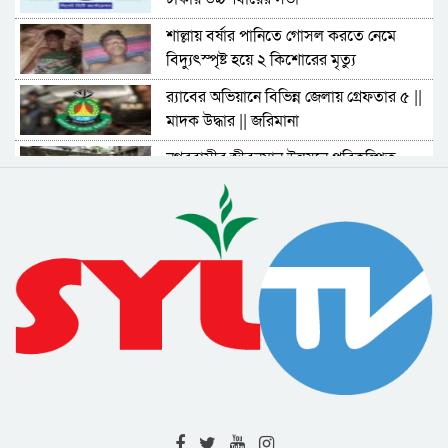
শাল্লায় বর্ষার পানিতে গোসল করতে নেমে
বিদ্যুৎস্পৃষ্ট হয়ে ২ কিশোরের মৃত্যু
র‌্যাবের অভিয়ানে বিভিন্ন জেলায় গ্রেফতার ৫ ||
মাদক উদ্ধার || জরিমানা
নগরবাসীর জীবনমান উন্নয়নে পরিকল্পিত
উন্নয়নের বিকল্প নেই : সিসিক প্রশাসক
শিক্ষক মুরাদ আহমদের মৃত্যুতে শোকসভা ও
দোয়া মাহফিল অনুষ্ঠিত
নিরাপদ ও বাসযোগ্য নগর গড়তে পর্যাপ্ত
আলোকসজ্জা গুরুত্বপূর্ণ : সিসিক প্রশাসক
ওসমানী বিমানবন্দরের নিখোঁজ নিরাপত্তা
কর্মকর্তা জেলিনের সন্ধান দাবি মায়ের
জালালাবাদ অ্যাসোসিয়েশন নির্বাচনে সর্বোচ্চ
ভোটে সদস্য নির্বাচিত কাইয়ুম চৌধুরী