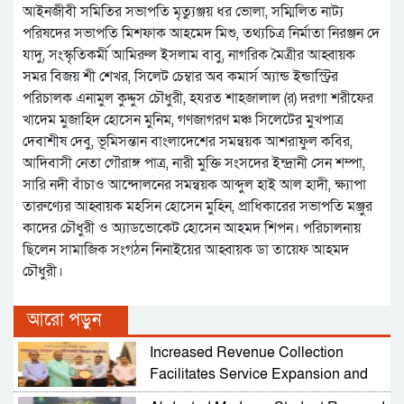
আইনজীবী সমিতির সভাপতি মৃত্যুঞ্জয় ধর ভোলা, সম্মিলিত নাট্য
পরিষদের সভাপতি মিশফাক আহমেদ মিশু, তথ্যচিত্র নির্মাতা নিরঞ্জন দে
যাদু, সংস্কৃতিকর্মী আমিরুল ইসলাম বাবু, নাগরিক মৈত্রীর আহ্বায়ক
সমর বিজয় শী শেখর, সিলেট চেম্বার অব কমার্স অ্যান্ড ইন্ডাস্ট্রির
পরিচালক এনামুল কুদ্দুস চৌধুরী, হযরত শাহজালাল (র) দরগা শরীফের
খাদেম মুজাহিদ হোসেন মুনিম, গণজাগরণ মঞ্চ সিলেটের মুখপাত্র
দেবাশীষ দেবু, ভূমিসন্তান বাংলাদেশের সমন্বয়ক আশরাফুল কবির,
আদিবাসী নেতা গৌরাঙ্গ পাত্র, নারী মুক্তি সংসদের ইন্দ্রানী সেন শম্পা,
সারি নদী বাঁচাও আন্দোলনের সমন্বয়ক আব্দুল হাই আল হাদী, ক্ষ্যাপা
তারুণ্যের আহ্বায়ক মহসিন হোসেন মুহিন, প্রাধিকারের সভাপতি মঞ্জুর
কাদের চৌধুরী ও অ্যাডভোকেট হোসেন আহমদ শিপন। পরিচালনায়
ছিলেন সামাজিক সংগঠন নিনাইয়ের আহ্বায়ক ডা তায়েফ আহমদ
চৌধুরী।
আরো পড়ুন
Increased Revenue Collection
Facilitates Service Expansion and
Development