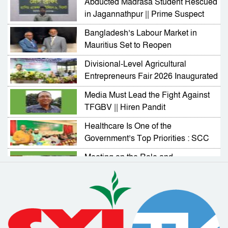
Abducted Madrasa Student Rescued
in Jagannathpur || Prime Suspect
Arrested
Bangladesh’s Labour Market in
Mauritius Set to Reopen
Divisional-Level Agricultural
Entrepreneurs Fair 2026 Inaugurated
in Sylhet
Media Must Lead the Fight Against
TFGBV || Hiren Pandit
Healthcare Is One of the
Government’s Top Priorities : SCC
Administrator
Meeting on the Role and
Responsibilities of NGOs in
Activating Village Courts
RAB Arrests Murder Case Accused
from Companiganj
Complaint Resolution Cell Formed