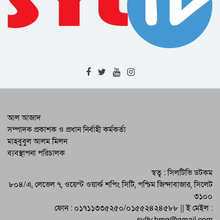
to Address Problems Faced by
Expatriates
Drainage and Road Repair Work to
Begin Soon : SCC Administrator
RAB-9 Arrests One with 7kg of
Cannabis in Jamalganj
High-Level Meeting Held to
Modernize and Streamline Cargo
Management at 2 Airports
RAB Recovers 226 Bottles of
আল আজাদ
Foreign Liquor in Bishwambharpur
সম্পাদক প্রকাশক ও প্রধান নির্বাহী কর্মকর্তা
Raid
মাহবুবুল আলম মিলন
Programs by District BNP on the
ব্যবস্থাপনা পরিচালক
Martyrdom Anniversary of Martyred
President Zia
Eid-ul-Adha Celebrated Across
স্বত্ব : সিলটিভি ডটকম
Sylhet and the Country
৮০৪/এ, লেভেল ৭, ওয়েস্ট ওয়ার্ল্ড শপিং সিটি, পশ্চিম জিন্দাবাজার, সিলেট
৩১০০
ফোন : ০১৭১১৩৩৫২৫০/০১৫৫২৪২৪৫৮৮ || ই মেইল :
syltv.bmg@gmail.com