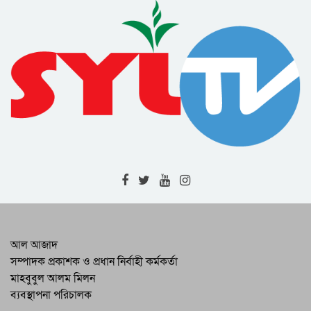
সিসিক
বিমান দুর্ঘটনার তদন্তে স্বাধীন বিচার বিভাগীয়
ও উচ্চক্ষমতাসম্পন্ন তদন্ত কমিশন দাবি
বিএনপির
এনসিপির কর্মসূচি ঘিরে নানা ধরনের
অপপ্রচারের চেষ্টা চলছে : সিলেটে সংবাদ
সম্মেলনে অভিযোগ
শহীদ সাংবাদিক তুরাব হত্যামামলার দ্রুত
বিচার দাবিতে ফটো জার্নালিস্ট
এসোসিয়েশনের স্মারকলিপি
বৈষম্যের বিরুদ্ধে নাগরিক প্রতিবাদের
বিষয়গুলো চলচ্চিত্রে বেশি করে তুলে ধরার
আহবান
জুলাই-আগস্ট গণঅভ্যুত্থান স্বৈরাচারের বিরুদ্ধে
জনগণের অদম্য প্রতিরোধের প্রতিচ্ছবি :
সিলেট বিএনপি
হবিগঞ্জে ৪ জনের অস্বাভাবিক মৃত্যু || চোলাই
আল আজাদ
মদের বিষক্রিয়ায় মারা যাওয়ার আশঙ্কা
সম্পাদক প্রকাশক ও প্রধান নির্বাহী কর্মকর্তা
মাহবুবুল আলম মিলন
বিশ্বম্ভরপুরে মসজিদে নামাজ পড়ার সময় বড়ো
ব্যবস্থাপনা পরিচালক
ভাইয়ের হাতে ছোটোভাই খুন || ঘাতক আটক