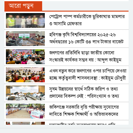
আরো পড়ুন
পেট্রোল পাম্প কর্মচারীকে ছুরিকাঘাত মামলার
৩ আসামি গ্রেফতার
হবিগঞ্জ কৃষি বিশ্ববিদ্যালয়ের ২০২৫-২৬
অর্থবছরের ১৬ কোটি ৩৪ লাখ টাকার বাজেট
ঘোষণা
জনগণের প্রতিনিধি ছাড়া জাতীয় কোনো
সংস্কারই কার্যকর সম্ভব নয় : আব্দুল কাইয়ুম
চৌধুরী
এখন নতুন করে জনগণের ওপর চাপিয়ে দেওয়া
হচ্ছে কর্তৃত্ববাদী শাসনব্যবস্থা : কাইয়ুম চৌধুরী
সুষম উন্নয়নের স্বার্থে সঠিক জরিপ ও তথ্য
প্রদানের বিকল্প নেই : পরিসংখ্যান ও তথ্য
ব্যবস্থাপনা সচিব
জকিগঞ্জে সরকারি বৃত্তি পরীক্ষায় সুযোগের
দাবিতে শিক্ষক শিক্ষার্থী ও অভিভাবকদের
মানববন্ধন
মহানগরীর বর্জ্য ব্যবস্থাপনায় আরও গতি
আনতে নীতিমালা প্রণয়নের উদ্যোগ নিয়েছে