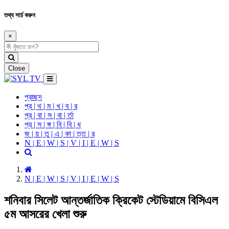
তথ্য সার্চ করুন
×
Close
প্রচ্ছদ
প্র | থ | ম | খ | ব | র
প্র | বা | স | বা | র্তা
প্র | স | ঙ্গ | বি | বি | ধ
জ | য় | তু | এ | কা | ত্ত | র
N | E | W | S | V | I | E | W | S
N | E | W | S | V | I | E | W | S
শনিবার সিলেট আন্তর্জাতিক ক্রিকেট স্টেডিয়ামে বিসিএল
৫ম আসরের খেলা শুরু