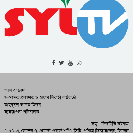
ইফতার মাহফিল অনুষ্ঠিত
আমেরিকায় সুনামগঞ্জ সমিতির আলোচনা
ইফতার মাহফিল ও দোয়া
প্যারিসে অল ইউরোপিয়ান বাংলা প্রেসক্লাবের
ইফতার অনুষ্ঠিত
খালেদা জিয়ার মুক্তি ও ভবিষৎ করণীয় নিয়ে
বিএনপি অস্ট্রেলিয়ার মতবিনিময়
জন্মদিনে জিয়াউর রহমানের প্রতি অস্ট্রেলিয়া
বিএনপির শ্রদ্ধা নিবেদন
আলোচনা সভা ও কেক কেটে ফ্রান্সে ছাত্রদলের
আল আজাদ
প্রতিষ্ঠাবার্ষিকী উদযাপন
সম্পাদক প্রকাশক ও প্রধান নির্বাহী কর্মকর্তা
মাহবুবুল আলম মিলন
বিএনপি অস্ট্রেলিয়ার উদ্যোগে মহান বিজয়
ব্যবস্থাপনা পরিচালক
দিবস উদযাপন
ফ্রান্সে কমলগঞ্জ ওয়েলফেয়ার এসোসিয়েশনের
স্বত্ব : সিলটিভি ডটকম
কমিটি গঠন
৮০৪/এ, লেভেল ৭, ওয়েস্ট ওয়ার্ল্ড শপিং সিটি, পশ্চিম জিন্দাবাজার, সিলেট