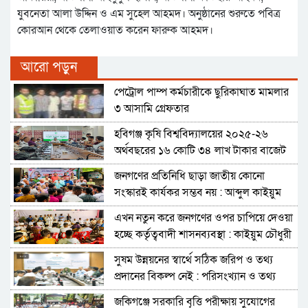
যুবনেতা আলা উদ্দিন ও এম সুহেল আহমদ। অনুষ্ঠানের শুরুতে পবিত্র
কোরআন থেকে তেলাওয়াত করেন ফারুক আহমদ।
আরো পড়ুন
পেট্রোল পাম্প কর্মচারীকে ছুরিকাঘাত মামলার
৩ আসামি গ্রেফতার
হবিগঞ্জ কৃষি বিশ্ববিদ্যালয়ের ২০২৫-২৬
অর্থবছরের ১৬ কোটি ৩৪ লাখ টাকার বাজেট
ঘোষণা
জনগণের প্রতিনিধি ছাড়া জাতীয় কোনো
সংস্কারই কার্যকর সম্ভব নয় : আব্দুল কাইয়ুম
চৌধুরী
এখন নতুন করে জনগণের ওপর চাপিয়ে দেওয়া
হচ্ছে কর্তৃত্ববাদী শাসনব্যবস্থা : কাইয়ুম চৌধুরী
সুষম উন্নয়নের স্বার্থে সঠিক জরিপ ও তথ্য
প্রদানের বিকল্প নেই : পরিসংখ্যান ও তথ্য
ব্যবস্থাপনা সচিব
জকিগঞ্জে সরকারি বৃত্তি পরীক্ষায় সুযোগের