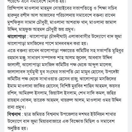
পয়েন্টে এসে সমাবেশে মিলিত হয়।
প্রিন্সিপাল মাওলানা মাহমুদ সোয়াইবের সভাপতিত্বে ও শিক্ষা সচিব
হারুনুর রশীদ আল আজাদের পরিচালনায় সমাবেশে বক্তব্য রাখেন
মুশফিকুস সামাদ চৌধুরী, মাওলানা আশরাফ খান, মাওলানা জামাল
উদ্দিন, মাহফুজ আহমদ চৌধুরী জয় প্রমুখ।
ঝালোপাড়া
: ঝালোপাড়া (চাঁদনীঘাট) এলাকাবাসীর উদ্যোগে বাদ জুমা
ঝালোপাড়া মসজিদের পাশে মানববন্ধন করা হয়।
এতে বক্তব্য রাখেন ঝালোপাড়া পঞ্চায়েত কমিটির সহ সভাপতি মুহিবুর
রহমান মঞ্জু, সাধারণ সম্পাদক শাহ আলম জুনেদ, আব্বাস উদ্দিন
জালালী, ঝালোপাড়া মসজিদ কমিটির পক্ষ থেকে আব্দুল মালেক,
জালালাবদ সূর্যমুখী যুব সংঘের সভাপতি মো মামুন হোসেন, উপদেষ্টা
কমিটির পক্ষ থেকে সাখাওয়াত হেসেন রাজু, ঝালোপাড়া মসজিদের
ইমাম মাওলানা জাকির হোসেন, বিশিষ্ট মুরব্বি শাহিন আহমদ, কয়সর
রশিদ, আমিরুল ইসলাম, জিয়াউল ইসলাম, শেখ সাদি কমল, জহির
রায়হান খোকন, তারেক আহমদ, খায়রুল আলম, মাওলানা ওমর উদ্দিন
রানা প্রমুখ।
বিশ্বনাথ
: ছাত্র জমিয়ত বিশ্বনাথ উপজেলার দশঘর ইউনিয়ন শাখার
উদ্যোগে বাদ জুমা মিয়ারবাজারে এক বিক্ষোভ মিছিল ও সমাবেশ
অনুষ্ঠিত হয়।