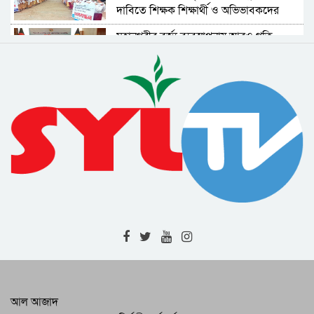
দাবিতে শিক্ষক শিক্ষার্থী ও অভিভাবকদের
মানববন্ধন
মহানগরীর বর্জ্য ব্যবস্থাপনায় আরও গতি
আনতে নীতিমালা প্রণয়নের উদ্যোগ নিয়েছে
সিসিক
বিমান দুর্ঘটনার তদন্তে স্বাধীন বিচার বিভাগীয়
ও উচ্চক্ষমতাসম্পন্ন তদন্ত কমিশন দাবি
বিএনপির
এনসিপির কর্মসূচি ঘিরে নানা ধরনের
অপপ্রচারের চেষ্টা চলছে : সিলেটে সংবাদ
সম্মেলনে অভিযোগ
শহীদ সাংবাদিক তুরাব হত্যামামলার দ্রুত
বিচার দাবিতে ফটো জার্নালিস্ট
এসোসিয়েশনের স্মারকলিপি
বৈষম্যের বিরুদ্ধে নাগরিক প্রতিবাদের
বিষয়গুলো চলচ্চিত্রে বেশি করে তুলে ধরার
আহবান
জুলাই-আগস্ট গণঅভ্যুত্থান স্বৈরাচারের বিরুদ্ধে
জনগণের অদম্য প্রতিরোধের প্রতিচ্ছবি :
সিলেট বিএনপি
হবিগঞ্জে ৪ জনের অস্বাভাবিক মৃত্যু || চোলাই
আল আজাদ
মদের বিষক্রিয়ায় মারা যাওয়ার আশঙ্কা