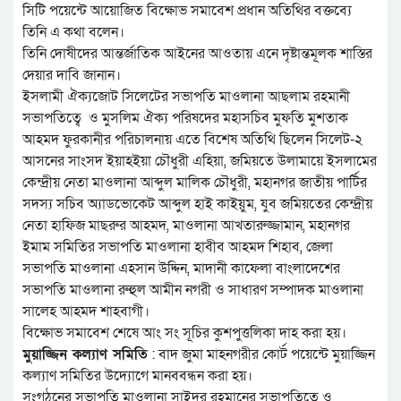
সিটি পয়েন্টে আয়োজিত বিক্ষোভ সমাবেশ প্রধান অতিথির বক্তব্যে
তিনি এ কথা বলেন।
তিনি দোষীদের আন্তর্জাতিক আইনের আওতায় এনে দৃষ্টান্তমূলক শাস্তির
দেয়ার দাবি জানান।
ইসলামী ঐক্যজোট সিলেটের সভাপতি মাওলানা আছলাম রহমানী
সভাপতিত্বে ও মুসলিম ঐক্য পরিষদের মহাসচিব মুফতি মুশতাক
আহমদ ফুরকানীর পরিচালনায় এতে বিশেষ অতিথি ছিলেন সিলেট-২
আসনের সাংসদ ইয়াহইয়া চৌধুরী এহিয়া, জমিয়তে উলামায়ে ইসলামের
কেন্দ্রীয় নেতা মাওলানা আব্দুল মালিক চৌধুরী, মহানগর জাতীয় পার্টির
সদস্য সচিব অ্যাডভোকেট আব্দুল হাই কাইয়ুম, যুব জমিয়তের কেন্দ্রীয়
নেতা হাফিজ মাছরুর আহমদ, মাওলানা আখতারুজ্জামান, মহানগর
ইমাম সমিতির সভাপতি মাওলানা হাবীব আহমদ শিহাব, জেলা
সভাপতি মাওলানা এহসান উদ্দিন, মাদানী কাফেলা বাংলাদেশের
সভাপতি মাওলানা রুহুল আমীন নগরী ও সাধারণ সম্পাদক মাওলানা
সালেহ আহমদ শাহবাগী।
বিক্ষোভ সমাবেশ শেষে আং সং সূচির কুশপুত্তলিকা দাহ করা হয়।
মুয়াজ্জিন কল্যাণ সমিতি
: বাদ জুমা মাহনগরীর কোর্ট পয়েন্টে মুয়াজ্জিন
কল্যাণ সমিতির উদ্যোগে মানববন্ধন করা হয়।
সংগঠনের সভাপতি মাওলানা সাইদুর রহমানের সভাপতিত্বে ও