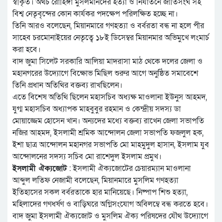
স্বীকৃত। অথচ রোহিঙ্গা মুসলমানদের হত্যা ও নির্যাতনে জাতিসংঘ সহ
বিশ্ব নেতৃবৃন্দের কোন কার্যকর পদক্ষেপ পরিলক্ষিত হচ্ছে না।
তিনি আরও বলেছেন, মিয়ানমারে গণহত্যা ও বর্বরতা বন্ধ না হলে পীর
সাহেব চরমোনাইয়ের নেতৃত্বে ১৮ই ডিসেম্বর মিয়ানমার অভিমুখে লংমার্চ
করা হবে।
বাদ জুমা সিলেট সরকারি আলিয়া মাদরাসা মাঠ থেকে দলের জেলা ও
মহানগরের উদ্যোগে বিক্ষোভ মিছিল শুরুর আগে অনুষ্ঠিত সমাবেশে
তিনি প্রধান অতিথির বক্তব্য রাখছিলেন।
এতে বিশেষ অতিথি ছিলেন মহাসচিব অধ্যক্ষ মাওলানা ইউনুস আহমদ,
যুগ্ম মহাসচিব অধ্যাপক মাহবুবুর রহমান ও কেন্দ্রীয় সদস্য ডা
মোয়াজ্জেম হোসেন খান। অন্যদের মধ্যে বক্তব্য রাখেন জেলা সভাপতি
নজির আহমদ, ইসলামী শ্রমিক আন্দোলন জেলা সভাপতি ফজলুল হক,
ইশা ছাত্র আন্দোলন মহানগর সভাপতি মো মাহমুদুল হাসান, ইসলাম যুব
আন্দোলনের সদস্য সচিব মো রাশেদুল ইসলাম প্রমুখ।
ইসলামী ঐক্যজোট
: ইসলামী ঐক্যজোটের চেয়ারম্যান মাওলানা
আব্দুল লতিফ নেজামী বলেছেন, মিয়ানমারে মুসলিম গণহত্যা
ইতিহাসের সকল বর্বরতাকে হার মানিয়েছে। নিষ্পাপ শিশু হত্যা,
মহিলাদের গণধর্ষণ ও বাড়িঘরে অগ্নিসংযোগ অবিলম্বে বন্ধ করতে হবে।
বাদ জুমা ইসলামী ঐক্যজোট ও মুসলিম ঐক্য পরিষদের যৌথ উদ্যোগে