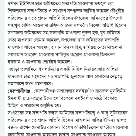
দশঘর ইউনিয়ন ছাত্র জমিয়তের সভাপতি মাওলানা ফয়জুল হক
শিকদারের সভাপতিত্বে ও সাধারণ সম্পাদক জাকির আহমদ চৌধুরীর
পরিচালনায় এতে প্রধান অতিথি ছিলেন উপজেলা জমিয়তের উপদেষ্টা
শায়খুল হাদিস মাওলানা রশিদ আহমদ দশঘরী। বিশেষ অতিথি ছিলেন
উপজেলা জমিয়তের সহ সভাপতি মাওলানা নূরুল হক, যুব জমিয়ত
নেতা মাওলানা নোমান আহমদ, উপজেলা ছাত্র জমিয়তের সভাপতি
মাওলানা শাহেদ আহমদ, হাসান বিন ফাহিম, জমিয়ত নেতা মাওলানা
লোকমান আহমদ, মাওলানা সাদিকুর রহমান, মাওলানা জিকরুল
ইসলাম ও মাওলানা শোয়ইব আহমদ।
এছাড়া তালামিযে ইসলামিয়ার একটি মিছিল মিয়ারবাজার আলিয়া
মাদরাসা ছাত্র সংসদের সহ সভাপতি জুনায়েদ আল হাসানের নেতৃত্বে
সমাবেশে অংশ গ্রহণ করে।
কোম্পানীগঞ্জ
: কোম্পানীগঞ্জ উপজেলার দলইরগাঁও নাসরুল মুসলিমীন
ইসলামী ছাত্র সংস্থার উদ্যোগে বিকেলে দলইরগাঁও মাঠে বিক্ষোভ
মিছিল ও সমাবেশ অনুষ্ঠিত হয়।
সংগঠনের সহ সভাপতি রুহুল আমিনের সভাপতিত্বে ও আবু সুফিয়ানের
পরিচালনায় এতে প্রধান অতিথি ছিলেন মাওলানা জফির উদ্দিন। স্বাগত
বক্তব্য রাখেন ফেদাউর রহমান। বিশেষ অতিথি ছিলেন মাস্টার মাওলানা
জাকারিয়া, মাওলানা মাহমুদুল হাসান, মাওলানা কাওছার আহমদ,