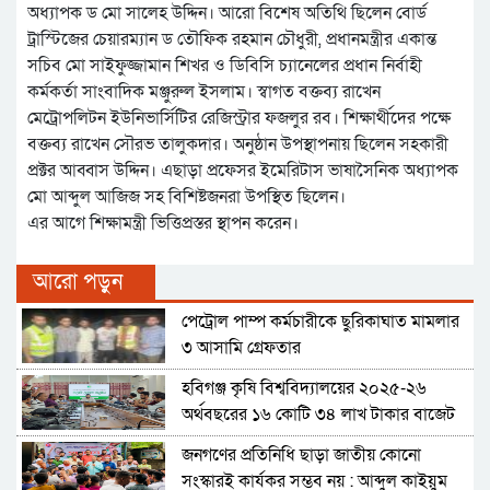
অধ্যাপক ড মো সালেহ উদ্দিন। আরো বিশেষ অতিথি ছিলেন বোর্ড
ট্রাস্টিজের চেয়ারম্যান ড তৌফিক রহমান চৌধুরী, প্রধানমন্ত্রীর একান্ত
সচিব মো সাইফুজ্জামান শিখর ও ডিবিসি চ্যানেলের প্রধান নির্বাহী
কর্মকর্তা সাংবাদিক মঞ্জুরুল ইসলাম। স্বাগত বক্তব্য রাখেন
মেট্রোপলিটন ইউনিভার্সিটির রেজিস্ট্রার ফজলুর রব। শিক্ষার্থীদের পক্ষে
বক্তব্য রাখেন সৌরভ তালুকদার। অনুষ্ঠান উপস্থাপনায় ছিলেন সহকারী
প্রক্টর আব্বাস উদ্দিন। এছাড়া প্রফেসর ইমেরিটাস ভাষাসৈনিক অধ্যাপক
মো আব্দুল আজিজ সহ বিশিষ্টজনরা উপস্থিত ছিলেন।
এর আগে শিক্ষামন্ত্রী ভিত্তিপ্রস্তর স্থাপন করেন।
আরো পড়ুন
পেট্রোল পাম্প কর্মচারীকে ছুরিকাঘাত মামলার
৩ আসামি গ্রেফতার
হবিগঞ্জ কৃষি বিশ্ববিদ্যালয়ের ২০২৫-২৬
অর্থবছরের ১৬ কোটি ৩৪ লাখ টাকার বাজেট
ঘোষণা
জনগণের প্রতিনিধি ছাড়া জাতীয় কোনো
সংস্কারই কার্যকর সম্ভব নয় : আব্দুল কাইয়ুম