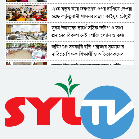
চৌধুরী
এখন নতুন করে জনগণের ওপর চাপিয়ে দেওয়া
হচ্ছে কর্তৃত্ববাদী শাসনব্যবস্থা : কাইয়ুম চৌধুরী
সুষম উন্নয়নের স্বার্থে সঠিক জরিপ ও তথ্য
প্রদানের বিকল্প নেই : পরিসংখ্যান ও তথ্য
ব্যবস্থাপনা সচিব
জকিগঞ্জে সরকারি বৃত্তি পরীক্ষায় সুযোগের
দাবিতে শিক্ষক শিক্ষার্থী ও অভিভাবকদের
মানববন্ধন
মহানগরীর বর্জ্য ব্যবস্থাপনায় আরও গতি
আনতে নীতিমালা প্রণয়নের উদ্যোগ নিয়েছে
সিসিক
বিমান দুর্ঘটনার তদন্তে স্বাধীন বিচার বিভাগীয়
ও উচ্চক্ষমতাসম্পন্ন তদন্ত কমিশন দাবি
বিএনপির
এনসিপির কর্মসূচি ঘিরে নানা ধরনের
অপপ্রচারের চেষ্টা চলছে : সিলেটে সংবাদ
সম্মেলনে অভিযোগ
শহীদ সাংবাদিক তুরাব হত্যামামলার দ্রুত
বিচার দাবিতে ফটো জার্নালিস্ট
এসোসিয়েশনের স্মারকলিপি