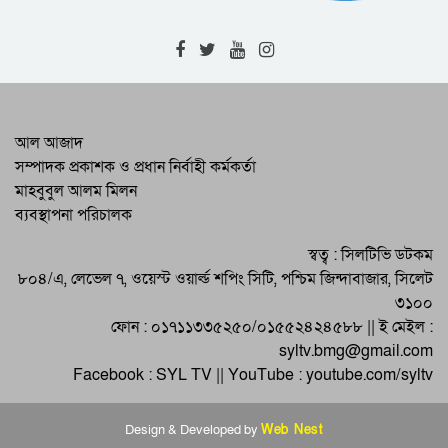
বৈষম্যের বিরুদ্ধে নাগরিক প্রতিবাদের
বিষয়গুলো চলচ্চিত্রে বেশি করে তুলে ধরার
আহবান
জুলাই-আগস্ট গণঅভ্যুত্থান স্বৈরাচারের বিরুদ্ধে
জনগণের অদম্য প্রতিরোধের প্রতিচ্ছবি :
সিলেট বিএনপি
হবিগঞ্জে ৪ জনের অস্বাভাবিক মৃত্যু || চোলাই
আল আজাদ
মদের বিষক্রিয়ায় মারা যাওয়ার আশঙ্কা
সম্পাদক প্রকাশক ও প্রধান নির্বাহী কর্মকর্তা
মাহবুবুল আলম মিলন
বিশ্বম্ভরপুরে মসজিদে নামাজ পড়ার সময় বড়ো
ব্যবস্থাপনা পরিচালক
ভাইয়ের হাতে ছোটোভাই খুন || ঘাতক আটক
মৌলভীবাজারে আলোচনা সভায় নতুন
স্বত্ব : সিলটিভি ডটকম
বাংলাদেশকে জুলাই আকাঙ্ক্ষার চেতনায় গড়ে
৮০৪/এ, লেভেল ৭, ওয়েস্ট ওয়ার্ল্ড শপিং সিটি, পশ্চিম জিন্দাবাজার, সিলেট
তোলার আহবান
৩১০০
ফোন : ০১৭১১৩৩৫২৫০/০১৫৫২৪২৪৫৮৮ || ই মেইল :
syltv.bmg@gmail.com
Facebook : SYL TV || YouTube : youtube.com/syltv
Design & Developed by
Web Nest