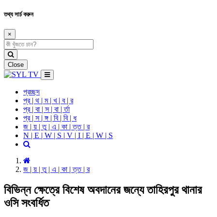
তথ্য সার্চ করুন
×
Close
প্রচ্ছদ
প্র | থ | ম | খ | ব | র
প্র | বা | স | বা | র্তা
প্র | স | ঙ্গ | বি | বি | ধ
জ | য় | তু | এ | কা | ত্ত | র
N | E | W | S | V | I | E | W | S
জ | য় | তু | এ | কা | ত্ত | র
বিভিন্ন ক্ষেত্রে বিশেষ অবদানের জন্যে তাহিরপুর থানার
ওসি সংবর্ধিত