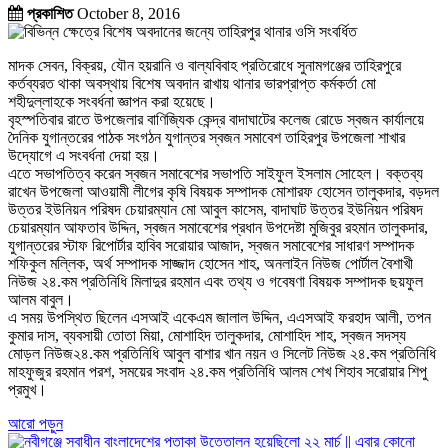
প্রকাশিত
October 8, 2016
মাদক সেবন, বিক্রয়, যৌন হয়রানি ও বাল্যবিবাহ প্রতিরোধে সুনামগঞ্জের তাহিরপুরে
কর্তব্যরত থাকা অবস্থায় বিশেষ অবদান রাখায় থানার ভারপ্রাপ্ত কর্মকর্তা মো
শহীদুল্লাহকে সংবর্ধনা জ্ঞাপন করা হয়েছে।
বৃহস্পতিবার রাতে উপজেলার বাণিজ্যিক কেন্দ্র বাদাঘাটের কলেজ রোডে স্বজন কার্যালয়ে
দৈনিক যুগান্তরের পাঠক সংগঠন যুগান্তর স্বজন সমাবেশ তাহিরপুর উপজেলা শাখার
উদ্যোগে এ সংবর্ধনা দেয়া হয়।
এতে সভাপতিত্ব করেন স্বজন সমাবেশের সভাপতি সাইফুল ইসলাম সোহেল। বক্তব্য
রাখেন উপজেলা আওয়ামী লীগের কৃষি বিষয়ক সম্পাদক মোশারফ হোসেন তালুকদার, বড়দল
উত্তর ইউনিয়ন পরিষদ চেয়ারম্যান মো আবুল কাসেম, বাদাঘাট উত্তর ইউনিয়ন পরিষদ
চেয়ারম্যান আফতাব উদ্দিন, স্বজন সমাবেশের প্রধান উপদেষ্টা মুজিবুর রহমান তালুকদার,
যুগান্তরের স্টাফ রিপোর্টার হাবিব সরোয়ার আজাদ, স্বজন সমাবেশের সাধারণ সম্পাদক
শফিকুল মল্লিক, অর্থ সম্পাদক সাজ্জাদ হোসেন শাহ, অনলাইন নিউজ পোর্টাল বৈশাখী
নিউজ ২৪.কম প্রতিনিধি মিলাদুর রহমান এবং তথ্য ও গবেষণা বিষয়ক সম্পাদক ছয়ফুল
আলম বাবুল।
এ সময় উপস্থিত ছিলেন এসআই একেএম জালাল উদ্দিন, এএসআই ফরহাদ আলী, তপন
কুমার দাস, ব্যবসায়ী তোতা মিয়া, মোশাহিদ তালুকদার, মোশাহিদ শাহ, স্বজন সদস্য
মোড়ল নিউজ২৪.কম প্রতিনিধি আবুল বাশার খান নয়ন ও সিলেট নিউজ ২৪.কম প্রতিনিধি
মাহফুজুর রহমান পরশ, সময়ের সংবাদ ২৪.কম প্রতিনিধি আলম শেখ শিহাব সরোয়ার শিপু
প্রমুখ।
আরো পড়ুন