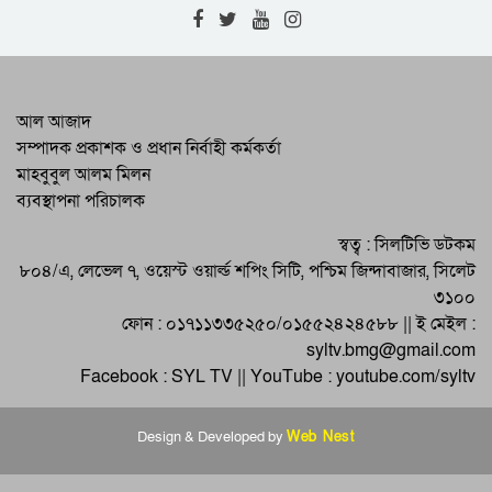
সিলেটে ব্রেইনস্টর্ম আন্তর্জাতিক র‌্যাপিড রেটিং
দাবা প্রতিযোগিতা শুরু
জাতীয় ব্যাডমিন্টনের এককে চ্যাম্পিয়ন ও
আল আজাদ
রানারআপ সিলেটের
সম্পাদক প্রকাশক ও প্রধান নির্বাহী কর্মকর্তা
মাহবুবুল আলম মিলন
বিপিএলের শেখ রাসেল ক্রীড়া চক্র ও বসুন্ধরা
ব্যবস্থাপনা পরিচালক
কিংসের খেলা শনিবার
জাতীয় দলের জয়-পরাজয়ে সঙ্গে থাকার
স্বত্ব : সিলটিভি ডটকম
অঙ্গীকার সিলেটের সমর্থকদের
৮০৪/এ, লেভেল ৭, ওয়েস্ট ওয়ার্ল্ড শপিং সিটি, পশ্চিম জিন্দাবাজার, সিলেট
৩১০০
ফোন : ০১৭১১৩৩৫২৫০/০১৫৫২৪২৪৫৮৮ || ই মেইল :
syltv.bmg@gmail.com
Facebook : SYL TV || YouTube : youtube.com/syltv
Design & Developed by
Web Nest