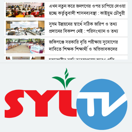
চৌধুরী
এখন নতুন করে জনগণের ওপর চাপিয়ে দেওয়া
হচ্ছে কর্তৃত্ববাদী শাসনব্যবস্থা : কাইয়ুম চৌধুরী
সুষম উন্নয়নের স্বার্থে সঠিক জরিপ ও তথ্য
প্রদানের বিকল্প নেই : পরিসংখ্যান ও তথ্য
ব্যবস্থাপনা সচিব
জকিগঞ্জে সরকারি বৃত্তি পরীক্ষায় সুযোগের
দাবিতে শিক্ষক শিক্ষার্থী ও অভিভাবকদের
মানববন্ধন
মহানগরীর বর্জ্য ব্যবস্থাপনায় আরও গতি
আনতে নীতিমালা প্রণয়নের উদ্যোগ নিয়েছে
সিসিক
বিমান দুর্ঘটনার তদন্তে স্বাধীন বিচার বিভাগীয়
ও উচ্চক্ষমতাসম্পন্ন তদন্ত কমিশন দাবি
বিএনপির
এনসিপির কর্মসূচি ঘিরে নানা ধরনের
অপপ্রচারের চেষ্টা চলছে : সিলেটে সংবাদ
সম্মেলনে অভিযোগ
শহীদ সাংবাদিক তুরাব হত্যামামলার দ্রুত
বিচার দাবিতে ফটো জার্নালিস্ট
এসোসিয়েশনের স্মারকলিপি
বৈষম্যের বিরুদ্ধে নাগরিক প্রতিবাদের