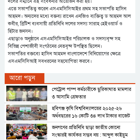
দলের সম্মানে এই সংবর্ধনার আয়োজন করা হয়।
এতে সভাপতিত্ব করেন এসএমসিসিআইর প্রথম সহ সভাপতি হাসিন
আহমদ। অন্যদের মধ্যে বক্তব্য রাখেন এনজিও ব্যক্তিত্ব ড আহমদ আল
কবীর, ব্রিটিশ ব্যবসায়ী প্রতিনিধি দলের সদস্য সারাহ হেইওয়ার্ড ও
হিটার জনসন।
এছাড়াও অনুষ্ঠানে এসএমসিসিআইর পরিচালক ও সদস্যবৃন্দ সহ
বিভিন্ন পেশাজীবী সংগঠনের নেতবৃন্দ উপস্থিত ছিলেন।
সভাপতির বক্তব্যে হাসিন আহমদ বাংলাদেশে বিনিয়োগের ক্ষেত্রে
এসএমসিসিআই সবধরনের সহযোগিতা করবে।
আরো পড়ুন
পেট্রোল পাম্প কর্মচারীকে ছুরিকাঘাত মামলার
৩ আসামি গ্রেফতার
হবিগঞ্জ কৃষি বিশ্ববিদ্যালয়ের ২০২৫-২৬
অর্থবছরের ১৬ কোটি ৩৪ লাখ টাকার বাজেট
ঘোষণা
জনগণের প্রতিনিধি ছাড়া জাতীয় কোনো
সংস্কারই কার্যকর সম্ভব নয় : আব্দুল কাইয়ুম