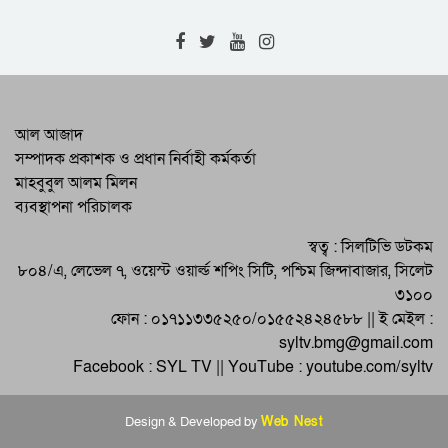
বিষয়গুলো চলচ্চিত্রে বেশি করে তুলে ধরার
আহবান
জুলাই-আগস্ট গণঅভ্যুত্থান স্বৈরাচারের বিরুদ্ধে
জনগণের অদম্য প্রতিরোধের প্রতিচ্ছবি :
সিলেট বিএনপি
হবিগঞ্জে ৪ জনের অস্বাভাবিক মৃত্যু || চোলাই
আল আজাদ
মদের বিষক্রিয়ায় মারা যাওয়ার আশঙ্কা
সম্পাদক প্রকাশক ও প্রধান নির্বাহী কর্মকর্তা
মাহবুবুল আলম মিলন
বিশ্বম্ভরপুরে মসজিদে নামাজ পড়ার সময় বড়ো
ব্যবস্থাপনা পরিচালক
ভাইয়ের হাতে ছোটোভাই খুন || ঘাতক আটক
মৌলভীবাজারে আলোচনা সভায় নতুন
স্বত্ব : সিলটিভি ডটকম
বাংলাদেশকে জুলাই আকাঙ্ক্ষার চেতনায় গড়ে
৮০৪/এ, লেভেল ৭, ওয়েস্ট ওয়ার্ল্ড শপিং সিটি, পশ্চিম জিন্দাবাজার, সিলেট
তোলার আহবান
৩১০০
ফোন : ০১৭১১৩৩৫২৫০/০১৫৫২৪২৪৫৮৮ || ই মেইল :
syltv.bmg@gmail.com
Facebook : SYL TV || YouTube : youtube.com/syltv
Design & Developed by
Web Nest