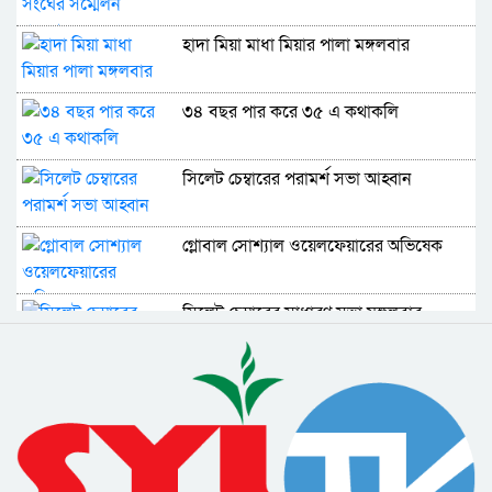
হাদা মিয়া মাধা মিয়ার পালা মঙ্গলবার
৩৪ বছর পার করে ৩৫ এ কথাকলি
সিলেট চেম্বারের পরামর্শ সভা আহ্বান
গ্লোবাল সোশ্যাল ওয়েলফেয়ারের অভিষেক
সিলেট চেম্বারের সাধারণ সভা মঙ্গলবার
বেসরকারি শিক্ষক ফোরামের সভা শুক্রবার
সিলেটে সালেহ চৌধুরীর স্মরণসভার আয়োজন