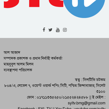
শহীদ ডা মিলন দিবসে জাসদের স্মরণসভা
জমিয়াতুল মোদার্রেছীন বিভাগীয় প্রতিনিধি
সম্মেলন
জেলা মহিলা আওয়ামী লীগের প্রস্তুতি সভা
প্রবীণ হিতৈষী সংঘের বিনামূল্যে চিকিৎসাসেবা
আল আজাদ
সম্পাদক প্রকাশক ও প্রধান নির্বাহী কর্মকর্তা
মাহবুবুল আলম মিলন
নিসচার মতবিনিময় ও অ্যাওয়ার্ডের কর্মশালা
ব্যবস্থাপনা পরিচালক
সিলেট জেলা ও মহানগর বিএনপির বিক্ষোভ
স্বত্ব : সিলটিভি ডটকম
বুধবার
৮০৪/এ, লেভেল ৭, ওয়েস্ট ওয়ার্ল্ড শপিং সিটি, পশ্চিম জিন্দাবাজার, সিলেট
৩১০০
ফোন : ০১৭১১৩৩৫২৫০/০১৫৫২৪২৪৫৮৮ || ই মেইল :
syltv.bmg@gmail.com
Facebook : SYL TV || YouTube : youtube.com/syltv