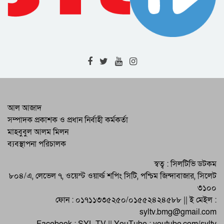
বোর্ডে পাসের হার ৭৮ দশমিক ৮২ শতাংশ
চা শ্রমিকদের অধিকার আদায়ে রবিবার সকাল
১১টায় সিলেট কেন্দ্রীয় শহিদমিনার প্রাঙ্গণে চা
শ্রমিকের ১০ দফা বাস্তবায়ন সংগ্রাম কমিটি
বাংলাদেশে নিযুক্ত বিদেশী রাষ্ট্রদূতদেরকে কিছু
জাতীয় কনভেনশন আহ্বান করেছে
সাংবাদিক দেশের অভ্যন্তরীণ বিষয়ে কথা
বলতে বাধ্য করেন : পররাষ্ট্র মন্ত্রী
পরিবহন শ্রমিকরা শনিবার সিলেটে এবং
শুক্রবার ও শনিবার মৌলভীবাজারে পরিবহন
ধর্মঘট আহ্বান করেছেন
সিলেটে বিএনপির গণসমাবেশ সফল করতে
আল আজাদ
বিভিন্ন উপকমিটি গঠন
সম্পাদক প্রকাশক ও প্রধান নির্বাহী কর্মকর্তা
মাহবুবুল আলম মিলন
মিশফাক আহমদ চৌধুরী মিশু হজরত
ব্যবস্থাপনা পরিচালক
শাহজালাল (র) দরগা কবরস্থানে সমাহিত
ওসমানীনগর উপজেলায় চেয়ার‌ম্যান পদে
স্বত্ব : সিলটিভি ডটকম
আওয়ামী লীগ প্রার্থী শামীম আহমদ ভিপি
৮০৪/এ, লেভেল ৭, ওয়েস্ট ওয়ার্ল্ড শপিং সিটি, পশ্চিম জিন্দাবাজার, সিলেট
বিজয়ী<>জগন্নাথপুর উপজেলায় চেয়ার‌ম্যান
৩১০০
পদে আওয়ামী লীগ প্রার্থী আকমল হোসেন
ফোন : ০১৭১১৩৩৫২৫০/০১৫৫২৪২৪৫৮৮ || ই মেইল :
বিজয়ের পথে<>বিশ্বনাথ পৌরসভায় মেয়র
syltv.bmg@gmail.com
পদে আওয়ামী ঘরানার মুহিবুর রহমানের বিজয়
Facebook : SYL TV || YouTube : youtube.com/syltv