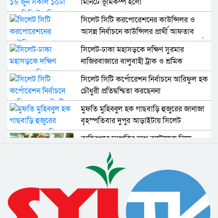
মিনিটে ভূমিকম্প হলো
সিলেট সিটি করপোরেশনের কাউন্সিলর ও
আসন্ন নির্বাচনে কাউন্সিলর প্রার্থী আফতাব
হোসেন খান বাদি হয়ে অপর কাউন্সিলর প্রার্থী
সিলেট-ঢাকা মহাসড়কে দক্ষিণ সুরমার
আব্দুল্লাহর বিরুদ্ধে দায়ের করা
নাজিরবাজারে বালুবাহী ট্রাক ও শ্রমিক
মামলায় দুইজন গ্রেফতার
বহনকারী পিকআপের মুখোমুখি সংঘর্ষে
সিলেট সিটি কর্পোরেশন নির্বাচনে আরিফুল হক
কমপক্ষে ১৩ জন নিহত ও ১০ জন আহত
চৌধুরী প্রতিদ্বন্দ্বিতা করছেননা
হয়েছেন
মুফতি মুহিব্বুল হক গাছবাড়ি হুজুরের জানাজা
বৃহস্পতিবার দুপুর আড়াইটায় সিলেট
মহানগরীর শাহী ঈদগায় অনুষ্ঠিত হবে
তাহিরপুরে সম্পত্তির ভাগ বাটোয়ারা নিয়ে
ভাইদের হাতে ভাই খুন
সাম্যবাদী দলের কেন্দ্রীয় পলিটব্যুরো সদস্য
কমরেড ধীরেন সিংহ মারা গেছেন
সারাদেশে মাধ্যমিক স্কুল সার্টিফিকেট-
এসএসসি পরীক্ষার ফল প্রকাশ : সিলেট শিক্ষা