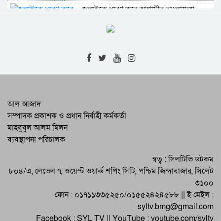
জুলাইকে ধারণ করে আগামীর বাংলাদেশ
বিনির্মাণ করবে বিএনপি : কাইয়ুম চৌধুরী
গণতান্ত্রিক ধারাবাহিকতা রক্ষার মাধ্যমে সমৃদ্ধ
দেশ গড়া সম্ভব : বাণিজ্য মন্ত্রী
জুলাই গণঅভ্যুত্থান দিবসে জেলা প্রশাসনের
সাংস্কৃতিক অনুষ্ঠান ও পুরস্কার বিতরণী
সিলেট মহানগরীর মাস্টার প্ল্যান বাস্তবায়ন নিয়ে
আল আজাদ
ঢাকায় উচ্চপর্যায়ের সভা
সম্পাদক প্রকাশক ও প্রধান নির্বাহী কর্মকর্তা
মাহবুবুল আলম মিলন
শাল্লায় বর্ষার পানিতে গোসল করতে নেমে
ব্যবস্থাপনা পরিচালক
বিদ্যুৎস্পৃষ্ট হয়ে ২ কিশোরের মৃত্যু
স্বত্ব : সিলটিভি ডটকম
র‌্যাবের অভিয়ানে বিভিন্ন জেলায় গ্রেফতার ৫ ||
৮০৪/এ, লেভেল ৭, ওয়েস্ট ওয়ার্ল্ড শপিং সিটি, পশ্চিম জিন্দাবাজার, সিলেট
মাদক উদ্ধার || জরিমানা
৩১০০
নগরবাসীর জীবনমান উন্নয়নে পরিকল্পিত
ফোন : ০১৭১১৩৩৫২৫০/০১৫৫২৪২৪৫৮৮ || ই মেইল :
উন্নয়নের বিকল্প নেই : সিসিক প্রশাসক
syltv.bmg@gmail.com
Facebook : SYL TV || YouTube : youtube.com/syltv
শিক্ষক মুরাদ আহমদের মৃত্যুতে শোকসভা ও