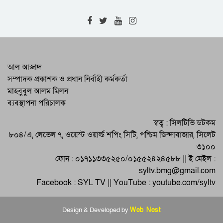
বিএনপি অস্ট্রেলিয়ার মতবিনিময়
জন্মদিনে জিয়াউর রহমানের প্রতি অস্ট্রেলিয়া
বিএনপির শ্রদ্ধা নিবেদন
আলোচনা সভা ও কেক কেটে ফ্রান্সে ছাত্রদলের
আল আজাদ
প্রতিষ্ঠাবার্ষিকী উদযাপন
সম্পাদক প্রকাশক ও প্রধান নির্বাহী কর্মকর্তা
মাহবুবুল আলম মিলন
বিএনপি অস্ট্রেলিয়ার উদ্যোগে মহান বিজয়
ব্যবস্থাপনা পরিচালক
দিবস উদযাপন
ফ্রান্সে কমলগঞ্জ ওয়েলফেয়ার এসোসিয়েশনের
স্বত্ব : সিলটিভি ডটকম
কমিটি গঠন
৮০৪/এ, লেভেল ৭, ওয়েস্ট ওয়ার্ল্ড শপিং সিটি, পশ্চিম জিন্দাবাজার, সিলেট
৩১০০
ফোন : ০১৭১১৩৩৫২৫০/০১৫৫২৪২৪৫৮৮ || ই মেইল :
syltv.bmg@gmail.com
Facebook : SYL TV || YouTube : youtube.com/syltv
Design & Developed by
Web Nest