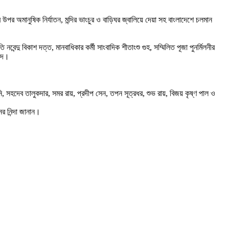
দায়ের উপর অমানুষিক নির্যাতন, মন্দির ভাংচুর ও বাড়িঘর জ্বালিয়ে দেয়া সহ বাংলাদেশে চলমান
ন্দু বিকাশ দত্ত, মানবাধিকার কর্মী সাংবাদিক শীতাংশু গুহ, সম্মিলিত পূজা পুনর্মিলনীর
 দে।
নি, সহদেব তালুকদার, সমর রায়, প্রদীপ সেন, তপন সূত্রধর, শুভ রায়, বিজয় কৃষ্ণ পাল ও
ের নিন্দা জানান।