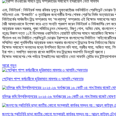
এনা, নিউইয়র্ক : নিউইয়র্ক সময় রবিবার দুপুরে যুক্তরাষ্ট্রের নবনির্বাচিত প্রেসিডেন্ট ডোনাল্
সহিংসতা এবং ‘উপজাতি’ ও নৃতাত্ত্বিক জনগোষ্ঠীর উপর শোষক শ্রেণির নির্মম অত্যাচারের প
নিউইয়র্কের সার্বজনীন হিন্দু সম্প্রদায় সহ ‘সংখ্যালঘু’ সম্প্রদায় এই বিক্ষোভ সমাবেশের
বৈরী আবহাওয়াকে উপেক্ষা করে এতে সংহতি প্রকাশ করেন নিউইয়র্ক ও নিউজার্সির বেশ কয়েকটি সং
আহ্বায়ক ভজন সরকার, পূজা সমিতির চন্দন সেনগুপ্ত, বিষ্ণু গোপ, অমিত ঘোষ, বাংলাদেশ পূ
নবেন্দু বিকাশ দত্ত ১১ই ডিসেম্বর ওয়াশিংটনে হোয়াইট হাউসের সামনে আয়োজিত বিক্ষোভ
শীতাংশু গুহ নব নির্বাচিত প্রেসিডেন্ট ডোনাল্ড ট্রাম্পকে বাংলাদেশের নির্যাতিত ‘মাইনোরে
সম্মিলিত পূজা পুনর্মিলনীর আহ্বায়ক ভজন সরকার বাংলাদেশে হিন্দুদের উপর নির্যাতনের বিচা
বিক্ষোভ সমাবেশে অন্যদের মধ্যে উপস্থিত ছিলেন মনি সাহা, প্রবীর সাহা, অজিত সাহা, শিখা
ইরা পাল। সমাপ্তি বক্তব্য রাখেন জাস্টিস ফর হিন্দুজের সভাপতি ভিনসেন্ট ব্রুনো।
বিক্ষোভ সমাবেশের শেষ পর্যায়ে ইসরাইলের আলোচিত নেতা সাফাদি সেন্টার ফর ইন্টান্যাশানাল 
আরো পড়ুন
পেট্রোল পাম্প কর্মচারীকে ছুরিকাঘাত মামলার ৩ আসামি গ্রেফতার
হবিগঞ্জ কৃষি বিশ্ববিদ্যালয়ের ২০২৫-২৬ অর্থবছরের ১৬ কোটি ৩৪ লাখ টাকার বাজেট ঘোষণা
জনগণের প্রতিনিধি ছাড়া জাতীয় কোনো সংস্কারই কার্যকর সম্ভব নয় : আব্দুল কাইয়ুম চৌধু