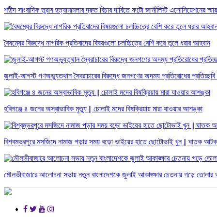
শহীদ সাংবাদিক তুরাব হত্যামামলার দ্রুত বিচার দাবিতে ফটো জার্নালিস্ট এসোসিয়েশনের স্মা
বৈষম্যের বিরুদ্ধে নাগরিক প্রতিবাদের বিষয়গুলো চলচ্চিত্রে বেশি করে তুলে ধরার আহবান
জুলাই-আগস্ট গণঅভ্যুত্থান স্বৈরাচারের বিরুদ্ধে জনগণের অদম্য প্রতিরোধের প্রতিচ্ছবি
হবিগঞ্জে ৪ জনের অস্বাভাবিক মৃত্যু || চোলাই মদের বিষক্রিয়ায় মারা যাওয়ার আশঙ্কা
বিশ্বম্ভরপুরে মসজিদে নামাজ পড়ার সময় বড়ো ভাইয়ের হাতে ছোটোভাই খুন || ঘাতক আট
মৌলভীবাজারে আলোচনা সভায় নতুন বাংলাদেশকে জুলাই আকাঙ্ক্ষার চেতনায় গড়ে তোলার