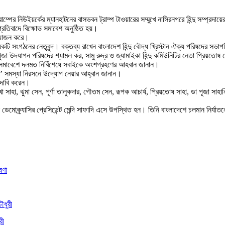
ড ট্রাম্পের নিউইয়র্কের ম্যানহাটনের বাসভবন ট্রাম্প টাওয়ারের সম্মুখে নাসিরনগরে হিন্দু সম্প্র
্রতিবাদে বিক্ষোভ সমাবেশ অনুষ্ঠিত হয়।
 আয়োজন করে।
গঠনের নেতৃবৃন্দ। বক্তব্য রাখেন বাংলাদেশ হিন্দু বৌদ্ধ খ্রিস্টান ঐক্য পরিষদের সভাপতি নবে
জা উদযাপন পরিষদের শ্যামল কর, সামু রুদ্র ও জ্যামাইকা হিন্দু কমিউনিটির নেতা প্রিয়তোষ
 সমাবেশে দলমত নির্বিশেষে সবাইকে অংশগ্রহণের আহবান জানান।
টিদের’ সমস্যা নিরসনে উদ্যোগ নেয়ার আহ্বান জানান।
র দাবি করেন।
 সাহা, ঝুমা সেন, পূর্ণা তালুকদার, গৌতম সেন, রূপক আচার্য, প্রিয়তোষ সাহা, ডা পূজা সাহা
ডেমোক্র্যাসির প্রেসিডেন্ট মেন্দি সাফাদি এসে উপস্থিত হন। তিনি বাংলাদেশে চলমান নির্যাতন
রী