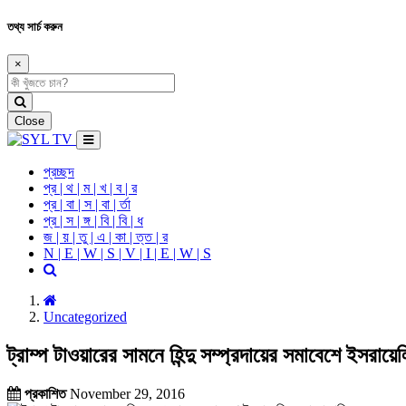
তথ্য সার্চ করুন
×
Close
প্রচ্ছদ
প্র | থ | ম | খ | ব | র
প্র | বা | স | বা | র্তা
প্র | স | ঙ্গ | বি | বি | ধ
জ | য় | তু | এ | কা | ত্ত | র
N | E | W | S | V | I | E | W | S
Uncategorized
ট্রাম্প টাওয়ারের সামনে হিন্দু সম্প্রদায়ের সমাবেশে ইসরায়ে
প্রকাশিত
November 29, 2016