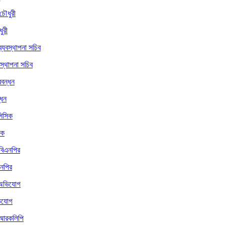
ুরী
বস্থাপনা সচিব
্ধন
িক
এনপির
ভিযোগ