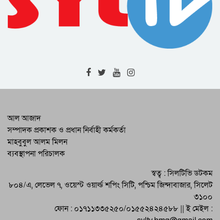
স্মরণে শোকসভা অনুষ্ঠিত
সাবেক সিবিএ নেতা বীর মুক্তিযোদ্ধা মো
আবদুল হকের ইন্তেকাল
মুক্তিযোদ্ধা বাদশা মিয়ার মৃত্যুতে বিএনপি সহ
বিভিন্ন সংগঠনের শোক প্রকাশ
বাদশা ও সরকুমের মৃত্যুতে জনস্বার্থ সংরক্ষণ
পরিষদের শোক প্রকাশ
মুক্তিযোদ্ধা সংসদ মহানগর কমান্ডের সভায়
আল আজাদ
সন্তান কমান্ডের কমিটি বিলুপ্ত ঘোষণা
সম্পাদক প্রকাশক ও প্রধান নির্বাহী কর্মকর্তা
মাহবুবুল আলম মিলন
পঁচিশে মার্চের কালরাতের স্বাক্ষী সুনামগঞ্জের
ব্যবস্থাপনা পরিচালক
সুরেশ দাসের শেষকৃত্য সম্পন্ন
মুক্তিযোদ্ধাদের মধ্যে মুক্তিযোদ্ধা সংসদের বস্ত্র
স্বত্ব : সিলটিভি ডটকম
বিতরণ
৮০৪/এ, লেভেল ৭, ওয়েস্ট ওয়ার্ল্ড শপিং সিটি, পশ্চিম জিন্দাবাজার, সিলেট
৩১০০
ফোন : ০১৭১১৩৩৫২৫০/০১৫৫২৪২৪৫৮৮ || ই মেইল :