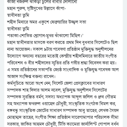
কাজী নজরুল ঝাঁকড়া চুলের বাবরি দোলানো
মহান পুরুষ, সৃষ্টিসুখের উল্লাসে কাঁপা-
স্বাধীনতা তুমি
শহীদ মিনারে অমর একুশে ফেব্রুয়ারির উজ্জ্বল সভা
স্বাধীনতা তুমি
পতাকা-শোভিত শ্লোগান-মুখর ঝাঁঝালো মিছিল।’
মহান স্বাধীনতার মাসকে বরণ করতে প্রথম দিন বুধবার সিলেটেও ছিল
নানা আয়োজন। সকাল ৯টায় গবেষণা প্রতিষ্ঠান মুক্তিযুদ্ধ অনুশীলনের
উদ্যোগে অন্যান্য বছরের মতোই কেন্দ্রীয় শহীদমিনারে জাতীয় সংগীত
পরিবেশন ও বীর শহীদদের স্মৃতির প্রতি গভীর শ্রদ্ধা নিবেদন করা হয়।
এ সময় প্রতিষ্ঠানের সভাপতি জ্যেষ্ঠ সাংবাদিক ও মুক্তিযুদ্ধ গবেষক আল
আজাদ সংক্ষিপ্ত বক্তব্য রাখেন।
কর্মসূচিতে আরো অংশ নেন, সিলেট জেলা প্রেসক্লাবের সাধারণ
সম্পাদক শাহ দিদার আলম নবেল, মুক্তিযুদ্ধ অনুশীলন সিলেটের
সম্পাদক সুরঞ্জিত বর্মণ, সদস্য অধ্যাপক আব্দুল জলিল ও ধ্রুব গৌতম
সহ অধ্যাপক ফখরুল ওয়াহেদ চৌধুরী, সাংস্কৃতিক সংগঠক বিমল কর,
বঙ্গবন্ধু সাংস্কৃতিক জোটের সাধারণ সম্পাদক আবু তাহের, লেখক সৈয়দ
মোহাম্মদ তাহের, সংগীত শিক্ষা প্রতিষ্ঠান সারেগামাপার পরিচালক সীমা
সরকার, জাকির আহমদ চৌধুরী, টিভি ক্যামেরা জার্নালিস্ট গোপাল বর্ধন