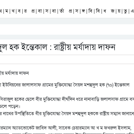
 থ | ম | খ | ব | র
প্র | বা | স | বা | র্তা
প্র | স | ঙ্গ | বি | বি | ধ
জ | য় | তু | এ 
ুল হক ইন্তেকাল : রাষ্ট্রীয় মর্যাদায় দাফন
ড়া ইউনিয়নের জালালসাফ গ্রামের মুক্তিযোদ্ধা সৈয়দ মশহুদুল হক (৭০) ইন্তেকাল
রাজুল হকের ছেলে বীর মুক্তিযোদ্ধা দীর্ঘদিন ধরে নানাবাড়ি জলালসাফ গ্রামে 
ে ঢলে পড়েন।
র নাথের উপস্থিতিতে বীর মুক্তিযোদ্ধা সৈয়দ মশহুদুল হককে রাষ্ট্রীয় সম্মান জানান
ারম্যান অ্যাডভোকেট জাবিদ আলী, সাবেক চেয়ারম্যান আ খ ম ফখরুল ইসলাম,