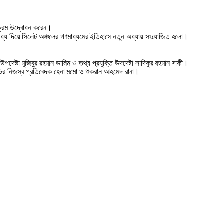
্যক্রম উদ্বোধন করেন।
 এর মধ্য দিয়ে সিলেট অঞ্চলের গণমাধ্যমের ইতিহাসে নতুন অধ্যায় সংযোজিত হলো।
দেষ্টা মুজিবুর রহমান ডালিম ও তথ্য প্রযুক্তি উদদেষ্টা সাদিকুর রহমান সাকী।
লটিভির নিজস্ব প্রতিবেদক হেনা মমো ও শুকরান আহমেদ রানা।