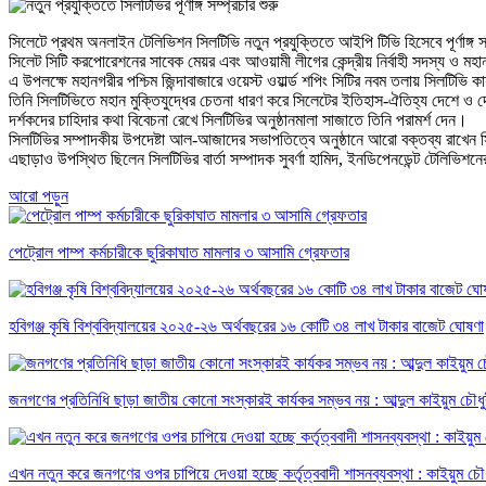
সিলেটে প্রথম অনলাইন টেলিভিশন সিলটিভি নতুন প্রযুক্তিতে আইপি টিভি হিসেবে পূর্ণাঙ্গ স
সিলেট সিটি করপোরেশনের সাবেক মেয়র এবং আওয়ামী লীগের কেন্দ্রীয় নির্বাহী সদস্য ও মহান
এ উপলক্ষে মহানগরীর পশ্চিম জিন্দাবাজারে ওয়েস্ট ওয়ার্ল্ড শপিং সিটির নবম তলায় সিলটি
তিনি সিলটিভিতে মহান মুক্তিযুদ্ধের চেতনা ধারণ করে সিলেটের ইতিহাস-ঐতিহ্য দেশে ও
দর্শকদের চাহিদার কথা বিবেচনা রেখে সিলটিভির অনুষ্ঠানমালা সাজাতে তিনি পরামর্শ দেন।
সিলটিভির সম্পাদকীয় উপদেষ্টা আল-আজাদের সভাপতিত্বে অনুষ্ঠানে আরো বক্তব্য রাখেন সিলট
এছাড়াও উপস্থিত ছিলেন সিলটিভির বার্তা সম্পাদক সুবর্ণা হামিদ, ইনডিপেনডেন্ট টেলিভিশন
আরো পড়ুন
পেট্রোল পাম্প কর্মচারীকে ছুরিকাঘাত মামলার ৩ আসামি গ্রেফতার
হবিগঞ্জ কৃষি বিশ্ববিদ্যালয়ের ২০২৫-২৬ অর্থবছরের ১৬ কোটি ৩৪ লাখ টাকার বাজেট ঘোষণা
জনগণের প্রতিনিধি ছাড়া জাতীয় কোনো সংস্কারই কার্যকর সম্ভব নয় : আব্দুল কাইয়ুম চৌধু
এখন নতুন করে জনগণের ওপর চাপিয়ে দেওয়া হচ্ছে কর্তৃত্ববাদী শাসনব্যবস্থা : কাইয়ুম চৌধ