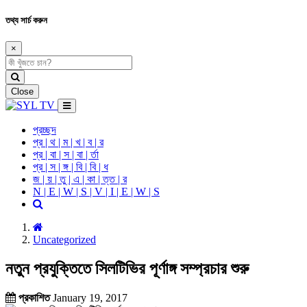
তথ্য সার্চ করুন
×
Close
প্রচ্ছদ
প্র | থ | ম | খ | ব | র
প্র | বা | স | বা | র্তা
প্র | স | ঙ্গ | বি | বি | ধ
জ | য় | তু | এ | কা | ত্ত | র
N | E | W | S | V | I | E | W | S
Uncategorized
নতুন প্রযুক্তিতে সিলটিভির পূর্ণাঙ্গ সম্প্রচার শুরু
প্রকাশিত
January 19, 2017