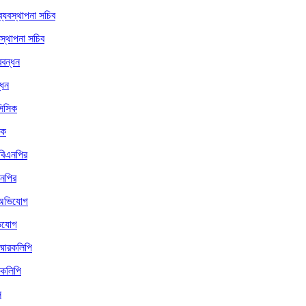
বস্থাপনা সচিব
্ধন
িক
এনপির
ভিযোগ
রকলিপি