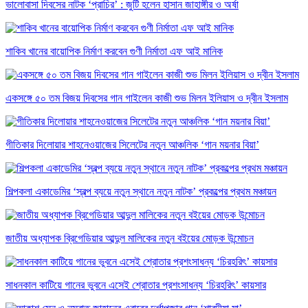
ভালোবাসা দিবসের নাটক ‘প্রাচির’ : জুটি হলেন হাসান জাহাঙ্গীর ও অর্ষা
শাকিব খানের বায়োপিক নির্মাণ করবেন গুণী নির্মাতা এফ আই মানিক
একসঙ্গে ৫০ তম বিজয় দিবসের গান গাইলেন কাজী শুভ মিলন ইলিয়াস ও দ্বীন ইসলাম
গীতিকার দিলোয়ার শাহনেওয়াজের সিলেটের নতুন আঞ্চলিক ‘গান ময়নার বিয়া’
শিল্পকলা একাডেমির ‘স্বল্প ব্যয়ে নতুন স্থানে নতুন নাটক’ প্রকল্পের প্রথম মঞ্চায়ন
জাতীয় অধ্যাপক ব্রিগেডিয়ার আব্দুল মালিকের নতুন বইয়ের মোড়ক উন্মোচন
সাধনকাল কাটিয়ে গানের ভুবনে এসেই শ্রোতার প্রশংসাধন্য ‘চিরহরিৎ’ কায়সার