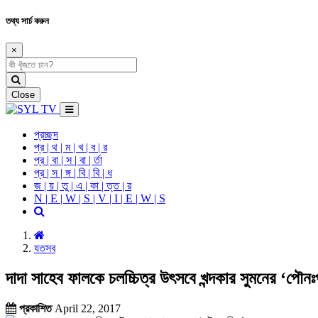
তথ্য সার্চ করুন
×
Close
প্রচ্ছদ
প্র | থ | ম | খ | ব | র
প্র | বা | স | বা | র্তা
প্র | স | ঙ্গ | বি | বি | ধ
জ | য় | তু | এ | কা | ত্ত | র
N | E | W | S | V | I | E | W | S
যতসব
দাদা সাহেব ফালকে চলচ্চিত্র উৎসবে খন্দকার সুমনের ‘পৌনঃ
প্রকাশিত
April 22, 2017