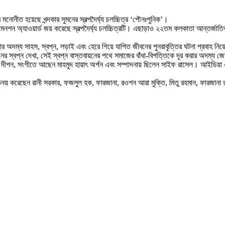
োনীত হয়েছে খন্দকার সুমনের স্বল্পদৈর্ঘ্য চলচ্চিত্র ‘পৌনঃপুনিক’।
ি মেনশন অ্যাওয়ার্ড জয় করেছে স্বল্পদৈর্ঘ্য চলচ্চিত্রটি। এছাড়াও ২২তম কলকাতা আন্তর্জ
র অদম্য সাহস, স্বপ্ন, লড়াই এবং হেরে গিয়ে যাপিত জীবনের পুনরাবৃত্তির ঘটনা প্রবাহ নিয়ে ন
্বপ্ন দেখা, সেই স্বপ্ন বাস্তবায়নের পথে সমাজের বাঁধা-বিপত্তিকে দূর করার অদম্য জেদ এ
োহী দীপন, সংগীতে আছেন মাহমুদ হায়াৎ অর্পন এবং সম্পাদনায় ছিলেন সাইফ রাসেল। আইডিয়া এ
ভিনয় করেছেন রানী সরকার, ফজলুল হক, ফারজানা, রওশন আরা মুক্তি, মিতু রহমান, ফারজানা 