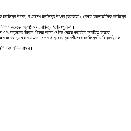
াতিক চলচ্চিত্র উৎসব, বাংলাদেশ চলচ্চিত্র উৎসব (কলকাতা), নেপাল আন্তর্জাতিক চলচ্চিত্র
ির্মাণ করেছেন স্বল্পদৈর্ঘ্য চলচ্চিত্র ‘পৌনঃপুনিক’।
বং সন্তানের জীবনে শিক্ষার আলো পৌঁছে দেয়ার প্রচেষ্টায় আবর্তিত হয়েছে
ক্সচেঞ্জের প্রযোজনায় এবং মোশন ভাস্করের সৃজনশীলতায় চলচ্চিত্রটির চিত্রনাট্য ও
রুমি এবং মানিক বাহার।