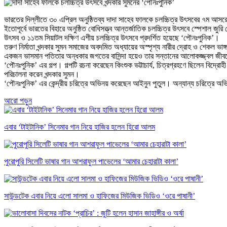
ভারতের দিল্লীতে ৩০ এপ্রিল অনুষ্ঠিতব্য দাদা সাহেব ফালকে চলচ্চিত্র উৎসবের ৭ম আসরে মন
ইতোপূর্বে ভারতের বিহারে অনুষ্ঠিত বোধিসত্ত্ব আন্তর্জাতিক চলচ্চিত্র উৎসবে স্পেশাল জুর
উৎসব ও ১১তম সিয়াটল দক্ষিণ এশীয় চলচ্চিত্র উৎসবে প্রদর্শিত হয়েছে ‘পৌনঃপুনিক’।
তরুণ নির্মাতা খন্দকার সুমন সমাজের অবদমিত অধ্যায়ের অস্পৃশ্য নারীর দ্রোহ ও শেকল ভাঙ্গা
একজন ভাসমান পতিতার অন্ধকার জগতের বাসিন্দা হয়েও তার সন্তানের আলোকজ্জ্বল জীবনের স
‘পৌনঃপুনিক’ এর গল্প। গল্পটি রচনা করেছেন কিংশুক ভট্টাচার্য, চিত্রগ্রহণে ছিলেন বিদ্র
পরিচালনা করেন খন্দকার সুমন।
‘পৌনঃপুনিক’ এর কেন্দ্রীয় চরিত্রে অভিনয় করেছেন আইনুন পুতুল। অন্যান্য চরিত্রে অ
আরো পড়ুন
এবার ‘টাইটানিক’ সিনেমার গান নিয়ে হাজির হলেন হিরো আলম
পুরোপুরি সিলেটি ভাষার গান আশরাফুল পাভেলের ‘আমার চেহারাটা কালা’
সাউন্ডটেক এবার নিয়ে এলো সালমা ও হাফিজের মিউজিক ভিডিও ‘ওরে পাষানী’