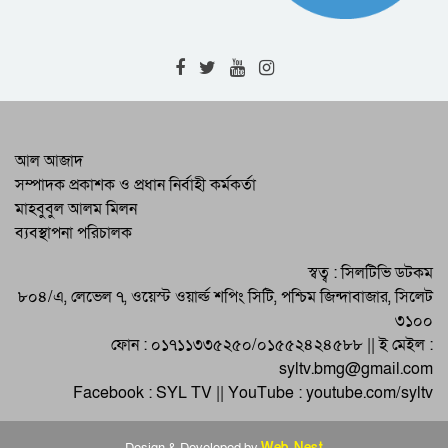
সিলেটে বাংলাদেশ সেনাবাহিনীর মুষ্টিযুদ্ধ
প্রতিযোগিতা অনুষ্ঠিত
সিলেটে ব্রেইনস্টর্ম আন্তর্জাতিক র‌্যাপিড রেটিং
দাবা প্রতিযোগিতা শুরু
জাতীয় ব্যাডমিন্টনের এককে চ্যাম্পিয়ন ও
আল আজাদ
রানারআপ সিলেটের
সম্পাদক প্রকাশক ও প্রধান নির্বাহী কর্মকর্তা
মাহবুবুল আলম মিলন
বিপিএলের শেখ রাসেল ক্রীড়া চক্র ও বসুন্ধরা
ব্যবস্থাপনা পরিচালক
কিংসের খেলা শনিবার
জাতীয় দলের জয়-পরাজয়ে সঙ্গে থাকার
স্বত্ব : সিলটিভি ডটকম
অঙ্গীকার সিলেটের সমর্থকদের
৮০৪/এ, লেভেল ৭, ওয়েস্ট ওয়ার্ল্ড শপিং সিটি, পশ্চিম জিন্দাবাজার, সিলেট
৩১০০
ফোন : ০১৭১১৩৩৫২৫০/০১৫৫২৪২৪৫৮৮ || ই মেইল :
syltv.bmg@gmail.com
Facebook : SYL TV || YouTube : youtube.com/syltv
Design & Developed by
Web Nest