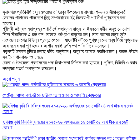
সুনামগঞ্জ প্রতিনিধি : সুনামগঞ্জের তাহিরপুর উপজেলায় বাংলাদেশ-ভারত সীমান্তবর্তী
মেঘালয় পাহাড়ের পাদদেশে হিন্দু সম্প্রদায়ের দুই দিনব্যাপী পণাতীর্থ পুণ্যস্নান শুরু
হয়েছে।
শ্রীশ্রী অদ্বৈত মহাপ্রভুর পণাতীর্থে গঙ্গাস্নান যাত্রা ও ইসকনে ধর্মীয় অনুষ্ঠানে যোগ
দিতে সীমান্তিক এ জনপদে নেমেছে ধর্মপ্রাণ মানুষের ঢল। নানা বয়সের মানুষ ছুটে
এসেছেন দেশের বিভিন্ন প্রান্ত থেকে। যাদুকাঁটা নদীতে পুণ্যস্নানের মধ্য দিয়ে পুণ্যলাভ
আর মনোবাসনা পূর্ণ হওয়ার আশায় সবাই দুর্গম পথ পাড়ি দিয়ে এসেছন।
গড়কাটি ইসকন মন্দিরে চলছে ধর্মীয় অনুষ্ঠানে। বালুচরে বসেছে গ্রামীণমেলা। ভজন-কীর্তন
সহ টানা গানবাজনাও চলছে।
জেলা ও উপজেলা প্রশাসনের পক্ষ নিরাপত্তা নিশ্চিত করা হয়েছে। পুলিশ, বিজিবি ও র‌্যাব
সদস্যরা সতর্ক অবস্থানে রয়েছেন।
আরো পড়ুন
পেট্রোল পাম্প কর্মচারীকে ছুরিকাঘাত মামলার ৩ আসামি গ্রেফতার
হবিগঞ্জ কৃষি বিশ্ববিদ্যালয়ের ২০২৫-২৬ অর্থবছরের ১৬ কোটি ৩৪ লাখ টাকার বাজেট
ঘোষণা