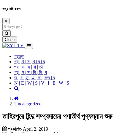
তথ্য সার্চ করুন
×
Close
প্রচ্ছদ
প্র | থ | ম | খ | ব | র
প্র | বা | স | বা | র্তা
প্র | স | ঙ্গ | বি | বি | ধ
জ | য় | তু | এ | কা | ত্ত | র
N | E | W | S | V | I | E | W | S
Uncategorized
তাহিরপুরে হিন্দু সম্প্রদায়ের পণাতীর্থ পুণ্যস্নান শুরু
প্রকাশিত
April 2, 2019