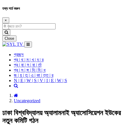
তথ্য সার্চ করুন
×
Close
প্রচ্ছদ
প্র | থ | ম | খ | ব | র
প্র | বা | স | বা | র্তা
প্র | স | ঙ্গ | বি | বি | ধ
জ | য় | তু | এ | কা | ত্ত | র
N | E | W | S | V | I | E | W | S
Uncategorized
ঢাকা বিশ্ববিদ্যালয় অ্যালামনাই অ্যাসোসিয়েশন ইউকের
নতুন কমিটি গঠন