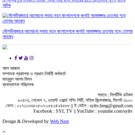
আটক
মৌলভীবাজারে আলোচনা সভায় নতুন বাংলাদেশকে জুলাই আকাঙ্ক্ষার চেতনায় গড়ে তোলার
আহবান
আল আজাদ
সম্পাদক প্রকাশক ও প্রধান নির্বাহী কর্মকর্তা
মাহবুবুল আলম মিলন
ব্যবস্থাপনা পরিচালক
স্বত্ব : সিলটিভি ডটকম
৮০৪/এ, লেভেল ৭, ওয়েস্ট ওয়ার্ল্ড শপিং সিটি, পশ্চিম জিন্দাবাজার, সিলেট ৩১০০
ফোন : ০১৭১১৩৩৫২৫০/০১৫৫২৪২৪৫৮৮ || ই মেইল : syltv.bmg@gmail.com
Facebook : SYL TV || YouTube : youtube.com/syltv
Design & Developed by
Web Nest