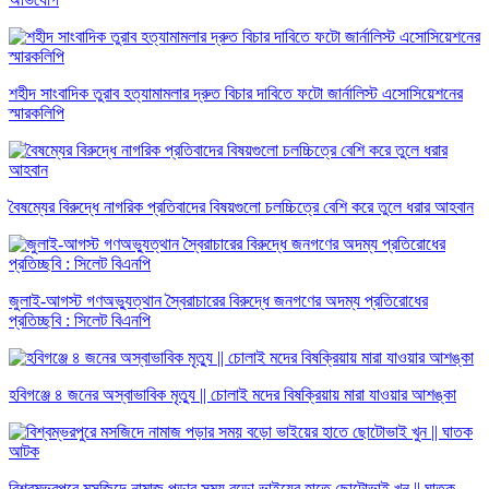
শহীদ সাংবাদিক তুরাব হত্যামামলার দ্রুত বিচার দাবিতে ফটো জার্নালিস্ট এসোসিয়েশনের
স্মারকলিপি
বৈষম্যের বিরুদ্ধে নাগরিক প্রতিবাদের বিষয়গুলো চলচ্চিত্রে বেশি করে তুলে ধরার আহবান
জুলাই-আগস্ট গণঅভ্যুত্থান স্বৈরাচারের বিরুদ্ধে জনগণের অদম্য প্রতিরোধের
প্রতিচ্ছবি : সিলেট বিএনপি
হবিগঞ্জে ৪ জনের অস্বাভাবিক মৃত্যু || চোলাই মদের বিষক্রিয়ায় মারা যাওয়ার আশঙ্কা
বিশ্বম্ভরপুরে মসজিদে নামাজ পড়ার সময় বড়ো ভাইয়ের হাতে ছোটোভাই খুন || ঘাতক