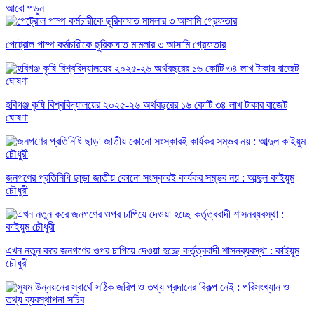
আরো পড়ুন
পেট্রোল পাম্প কর্মচারীকে ছুরিকাঘাত মামলার ৩ আসামি গ্রেফতার
হবিগঞ্জ কৃষি বিশ্ববিদ্যালয়ের ২০২৫-২৬ অর্থবছরের ১৬ কোটি ৩৪ লাখ টাকার বাজেট
ঘোষণা
জনগণের প্রতিনিধি ছাড়া জাতীয় কোনো সংস্কারই কার্যকর সম্ভব নয় : আব্দুল কাইয়ুম
চৌধুরী
এখন নতুন করে জনগণের ওপর চাপিয়ে দেওয়া হচ্ছে কর্তৃত্ববাদী শাসনব্যবস্থা : কাইয়ুম
চৌধুরী