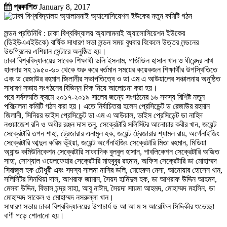
প্রকাশিত
January 8, 2017
লন্ডন প্রতিনিধি : ঢাকা বিশ্ববিদ্যালয় অ্যালামনাই অ্যাসোসিয়েশন ইউকের
(ডিইউএএইউকে) বার্ষিক সাধারণ সভা লন্ডন সময় বুধবার বিকেলে উত্তর লন্ডনের
উডগ্রিনের এশিয়ান সেন্টারে অনুষ্ঠিত হয়।
ঢাকা বিশ্ববিদ্যালয়ের সাবেক শিক্ষার্থী ডলি ইসলাম, গাজীউল হাসান খান ও ধীরেন্দ্র নাথ
হালদার সহ ১৯৫০-৬০ থেকে শুরু করে বর্তমান সময়ের কয়েকজন শিক্ষার্থীর উপস্থিতিতে
এবং ড রেজাউর রহমান জিলানীর সভাপতিত্বে ও ডা এম এ আউয়ালের সঞ্চালনায় অনুষ্ঠিত
সাধারণ সভায় সংগঠনের বিভিন্ন দিক নিয়ে আলোচনা করা হয়।
পরে সর্বসম্মতি ক্রমে ২০১৭-২০১৯ সালের জন্যে সংগঠনের ১৬ সদস্য বিশিষ্ট নতুন
পরিচালনা কমিটি গঠন করা হয়। এতে নির্বাচিতরা হলেন প্রেসিডেন্ট ড রেজাউর রহমান
জিলানী, সিনিয়র ভাইস প্রেসিডেন্ট ডা এম এ আউয়াল, ভাইস প্রেসিডেন্ট ডা নাহিদ
নওয়াজেশ রনি ও অধীর রঞ্জন দাস তনু, সেক্রেটারি সলিসিটর আনোয়ার কবীর খান, জয়েন্ট
সেক্রেটারি তপন শাহা, ট্রেজারার এনামুল হক, জয়েন্ট ট্রেজারার শ্যামল রায়, অর্গেনাইজিং
সেক্রেটারি আব্দুল করিম ভূঁইয়া, জয়েন্ট অর্গেনাইজিং সেক্রেটারি মিতা রহমান, মিডিয়া
অ্যান্ড কমিউনিকেশন সেক্রেটারি সাংবাদিক বুলবুল হাসান, পাবলিকেশন সেক্রেটারি অজিত
সাহা, সোশ্যাল ওয়েলফেয়ার সেক্রেটারি মাহবুবুর রহমান, অফিস সেক্রেটারি ডা মোহাম্মদ
সিরাজুল হক চৌধুরী এবং সদস্য সালমা নাসির ডলি, মেহেরুন নেসা, আনোয়ার হোসেন খান,
সলিসিটর সিনথিয়া দাস, আশরাফ জামান, সৈয়দ হামিদুল হক, ডা আশরাফ উদ্দিন আহমদ,
মেসবা উদ্দিন, বিভাস চন্দ্র সাহা, আবু নাঈম, সৈয়দা সায়মা আহমদ, মোহাম্মদ মহসিন, ডা
মোহাম্মদ সাকেল ও মোহাম্মদ নসরুল্লা খান।
সাধারণ সভায় ঢাকা বিশ্ববিদ্যালয়ের উপাচার্য ড আ আ ম স আরেফিন সিদ্দিকীর শুভেচ্ছা
বাণী পড়ে শোনানো হয়।