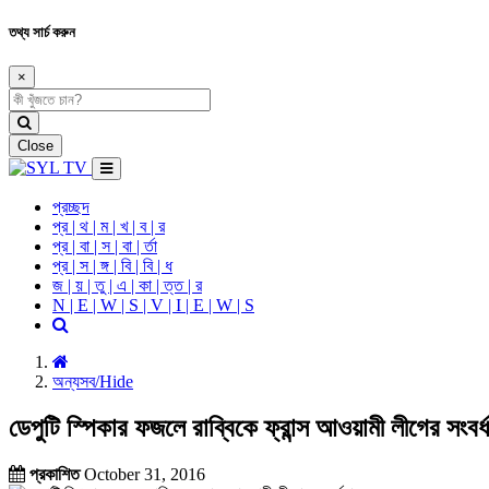
তথ্য সার্চ করুন
×
Close
প্রচ্ছদ
প্র | থ | ম | খ | ব | র
প্র | বা | স | বা | র্তা
প্র | স | ঙ্গ | বি | বি | ধ
জ | য় | তু | এ | কা | ত্ত | র
N | E | W | S | V | I | E | W | S
অন্যসব/Hide
ডেপুটি স্পিকার ফজলে রাব্বিকে ফ্রান্স আওয়ামী লীগের সংবর্
প্রকাশিত
October 31, 2016