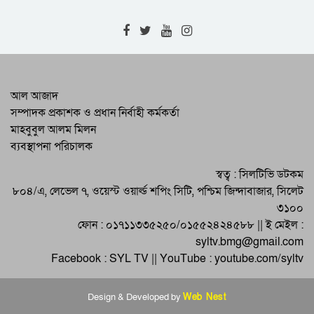
শাল্লায় বর্ষার পানিতে গোসল করতে নেমে
বিদ্যুৎস্পৃষ্ট হয়ে ২ কিশোরের মৃত্যু
র‌্যাবের অভিয়ানে বিভিন্ন জেলায় গ্রেফতার ৫ ||
মাদক উদ্ধার || জরিমানা
নগরবাসীর জীবনমান উন্নয়নে পরিকল্পিত
আল আজাদ
উন্নয়নের বিকল্প নেই : সিসিক প্রশাসক
সম্পাদক প্রকাশক ও প্রধান নির্বাহী কর্মকর্তা
মাহবুবুল আলম মিলন
শিক্ষক মুরাদ আহমদের মৃত্যুতে শোকসভা ও
ব্যবস্থাপনা পরিচালক
দোয়া মাহফিল অনুষ্ঠিত
নিরাপদ ও বাসযোগ্য নগর গড়তে পর্যাপ্ত
স্বত্ব : সিলটিভি ডটকম
আলোকসজ্জা গুরুত্বপূর্ণ : সিসিক প্রশাসক
৮০৪/এ, লেভেল ৭, ওয়েস্ট ওয়ার্ল্ড শপিং সিটি, পশ্চিম জিন্দাবাজার, সিলেট
৩১০০
ফোন : ০১৭১১৩৩৫২৫০/০১৫৫২৪২৪৫৮৮ || ই মেইল :
syltv.bmg@gmail.com
Facebook : SYL TV || YouTube : youtube.com/syltv
Design & Developed by
Web Nest