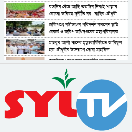
যতদিন বেঁচে আছি ততদিন দিরাই-শাল্লায়
কোনো অনিয়ম-দুর্নীতি নয় : নাছির চৌধুরী
জকিগঞ্জে নদীভাঙন পরিদর্শন করলেন ভূমি
রেকর্ড ও জরিপ অধিদপ্তরের মহাপরিচালক
মাহবুব আলী খানের মৃত্যুবার্ষিকীতে আরিফুল
হক চৌধুরীর উদ্যোগে দোয়া মাহফিল
জুলাইকে ধারণ করে আগামীর বাংলাদেশ
বিনির্মাণ করবে বিএনপি : কাইয়ুম চৌধুরী
গণতান্ত্রিক ধারাবাহিকতা রক্ষার মাধ্যমে সমৃদ্ধ
দেশ গড়া সম্ভব : বাণিজ্য মন্ত্রী
জুলাই গণঅভ্যুত্থান দিবসে জেলা প্রশাসনের
সাংস্কৃতিক অনুষ্ঠান ও পুরস্কার বিতরণী
সিলেট মহানগরীর মাস্টার প্ল্যান বাস্তবায়ন নিয়ে
ঢাকায় উচ্চপর্যায়ের সভা