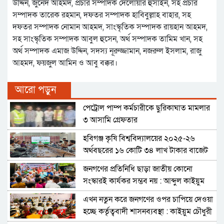
উদ্দিন, জুনেদ আহমদ, প্রচার সম্পাদক দেলোয়ার হুসাইন, সহ প্রচার
সম্পাদক তারেক রহমান, দফতর সম্পাদক হাবিবুল্লাহ বাহার, সহ
দফতর সম্পাদক নোমান আহমদ, সাংস্কৃতিক সম্পাদক রায়হান আহমদ,
সহ সাংস্কৃতিক সম্পাদক আবুল হুসেন, অর্থ সম্পাদক তামিম খান, সহ
অর্থ সম্পাদক এমাজ উদ্দিন, সদস্য নূরুজ্জামান, নজরুল ইসলাম, রাজু
আহমদ, ফয়জুল আমিন ও আবু বক্কর।
আরো পড়ুন
পেট্রোল পাম্প কর্মচারীকে ছুরিকাঘাত মামলার
৩ আসামি গ্রেফতার
হবিগঞ্জ কৃষি বিশ্ববিদ্যালয়ের ২০২৫-২৬
অর্থবছরের ১৬ কোটি ৩৪ লাখ টাকার বাজেট
ঘোষণা
জনগণের প্রতিনিধি ছাড়া জাতীয় কোনো
সংস্কারই কার্যকর সম্ভব নয় : আব্দুল কাইয়ুম
চৌধুরী
এখন নতুন করে জনগণের ওপর চাপিয়ে দেওয়া
হচ্ছে কর্তৃত্ববাদী শাসনব্যবস্থা : কাইয়ুম চৌধুরী