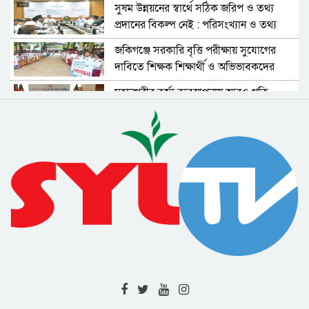
সুষম উন্নয়নের স্বার্থে সঠিক জরিপ ও তথ্য
প্রদানের বিকল্প নেই : পরিসংখ্যান ও তথ্য
ব্যবস্থাপনা সচিব
জকিগঞ্জে সরকারি বৃত্তি পরীক্ষায় সুযোগের
দাবিতে শিক্ষক শিক্ষার্থী ও অভিভাবকদের
মানববন্ধন
মহানগরীর বর্জ্য ব্যবস্থাপনায় আরও গতি
আনতে নীতিমালা প্রণয়নের উদ্যোগ নিয়েছে
সিসিক
বিমান দুর্ঘটনার তদন্তে স্বাধীন বিচার বিভাগীয়
ও উচ্চক্ষমতাসম্পন্ন তদন্ত কমিশন দাবি
বিএনপির
এনসিপির কর্মসূচি ঘিরে নানা ধরনের
অপপ্রচারের চেষ্টা চলছে : সিলেটে সংবাদ
সম্মেলনে অভিযোগ
শহীদ সাংবাদিক তুরাব হত্যামামলার দ্রুত
বিচার দাবিতে ফটো জার্নালিস্ট
এসোসিয়েশনের স্মারকলিপি
বৈষম্যের বিরুদ্ধে নাগরিক প্রতিবাদের
বিষয়গুলো চলচ্চিত্রে বেশি করে তুলে ধরার
আহবান
জুলাই-আগস্ট গণঅভ্যুত্থান স্বৈরাচারের বিরুদ্ধে