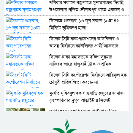
শনিবার সকালে বজ্রপাতে সুনামগঞ্জের দিরাই
উপজেলার পশ্চিম দৌলতপুর গ্রামে একজন ও
বিশ্বম্ভরপুর উপজেলার জিনারপুর গ্রামে দু’জন
সিলেটে শুক্রবার, ১৬ জুন সকাল ১০টা ৪৬
মারা গেছে
মিনিটে ভূমিকম্প হলো
সিলেট সিটি করপোরেশনের কাউন্সিলর ও
আসন্ন নির্বাচনে কাউন্সিলর প্রার্থী আফতাব
হোসেন খান বাদি হয়ে অপর কাউন্সিলর প্রার্থী
সিলেট-ঢাকা মহাসড়কে দক্ষিণ সুরমার
আব্দুল্লাহর বিরুদ্ধে দায়ের করা
নাজিরবাজারে বালুবাহী ট্রাক ও শ্রমিক
মামলায় দুইজন গ্রেফতার
বহনকারী পিকআপের মুখোমুখি সংঘর্ষে
সিলেট সিটি কর্পোরেশন নির্বাচনে আরিফুল হক
কমপক্ষে ১৩ জন নিহত ও ১০ জন আহত
চৌধুরী প্রতিদ্বন্দ্বিতা করছেননা
হয়েছেন
মুফতি মুহিব্বুল হক গাছবাড়ি হুজুরের জানাজা
বৃহস্পতিবার দুপুর আড়াইটায় সিলেট
মহানগরীর শাহী ঈদগায় অনুষ্ঠিত হবে
তাহিরপুরে সম্পত্তির ভাগ বাটোয়ারা নিয়ে
ভাইদের হাতে ভাই খুন
সাম্যবাদী দলের কেন্দ্রীয় পলিটব্যুরো সদস্য