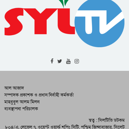
কমরেড ধীরেন সিংহ মারা গেছেন
সারাদেশে মাধ্যমিক স্কুল সার্টিফিকেট-
এসএসসি পরীক্ষার ফল প্রকাশ : সিলেট শিক্ষা
বোর্ডে পাসের হার ৭৮ দশমিক ৮২ শতাংশ
চা শ্রমিকদের অধিকার আদায়ে রবিবার সকাল
১১টায় সিলেট কেন্দ্রীয় শহিদমিনার প্রাঙ্গণে চা
শ্রমিকের ১০ দফা বাস্তবায়ন সংগ্রাম কমিটি
বাংলাদেশে নিযুক্ত বিদেশী রাষ্ট্রদূতদেরকে কিছু
জাতীয় কনভেনশন আহ্বান করেছে
সাংবাদিক দেশের অভ্যন্তরীণ বিষয়ে কথা
বলতে বাধ্য করেন : পররাষ্ট্র মন্ত্রী
পরিবহন শ্রমিকরা শনিবার সিলেটে এবং
শুক্রবার ও শনিবার মৌলভীবাজারে পরিবহন
ধর্মঘট আহ্বান করেছেন
সিলেটে বিএনপির গণসমাবেশ সফল করতে
আল আজাদ
বিভিন্ন উপকমিটি গঠন
সম্পাদক প্রকাশক ও প্রধান নির্বাহী কর্মকর্তা
মাহবুবুল আলম মিলন
মিশফাক আহমদ চৌধুরী মিশু হজরত
ব্যবস্থাপনা পরিচালক
শাহজালাল (র) দরগা কবরস্থানে সমাহিত
ওসমানীনগর উপজেলায় চেয়ার‌ম্যান পদে
স্বত্ব : সিলটিভি ডটকম
আওয়ামী লীগ প্রার্থী শামীম আহমদ ভিপি
৮০৪/এ, লেভেল ৭, ওয়েস্ট ওয়ার্ল্ড শপিং সিটি, পশ্চিম জিন্দাবাজার, সিলেট