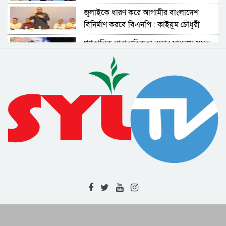
জুলাইকে ধারণ করে আগামীর বাংলাদেশ
বিনির্মাণ করবে বিএনপি : কাইয়ুম চৌধুরী
গণতান্ত্রিক ধারাবাহিকতা রক্ষার মাধ্যমে সমৃদ্ধ
দেশ গড়া সম্ভব : বাণিজ্য মন্ত্রী
জুলাই গণঅভ্যুত্থান দিবসে জেলা প্রশাসনের
সাংস্কৃতিক অনুষ্ঠান ও পুরস্কার বিতরণী
সিলেট মহানগরীর মাস্টার প্ল্যান বাস্তবায়ন নিয়ে
ঢাকায় উচ্চপর্যায়ের সভা
শাল্লায় বর্ষার পানিতে গোসল করতে নেমে
বিদ্যুৎস্পৃষ্ট হয়ে ২ কিশোরের মৃত্যু
র‌্যাবের অভিয়ানে বিভিন্ন জেলায় গ্রেফতার ৫ ||
মাদক উদ্ধার || জরিমানা
নগরবাসীর জীবনমান উন্নয়নে পরিকল্পিত
উন্নয়নের বিকল্প নেই : সিসিক প্রশাসক