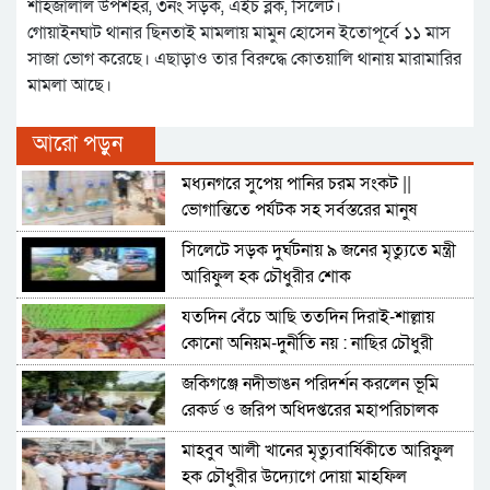
শাহজালাল উপশহর, ৩নং সড়ক, এইচ ব্লক, সিলেট।
গোয়াইনঘাট থানার ছিনতাই মামলায় মামুন হোসেন ইতোপূর্বে ১১ মাস
সাজা ভোগ করেছে। এছাড়াও তার বিরুদ্ধে কোতয়ালি থানায় মারামারির
মামলা আছে।
আরো পড়ুন
মধ্যনগরে সুপেয় পানির চরম সংকট ||
ভোগান্তিতে পর্যটক সহ সর্বস্তরের মানুষ
সিলেটে সড়ক দুর্ঘটনায় ৯ জনের মৃত্যুতে মন্ত্রী
আরিফুল হক চৌধুরীর শোক
যতদিন বেঁচে আছি ততদিন দিরাই-শাল্লায়
কোনো অনিয়ম-দুর্নীতি নয় : নাছির চৌধুরী
জকিগঞ্জে নদীভাঙন পরিদর্শন করলেন ভূমি
রেকর্ড ও জরিপ অধিদপ্তরের মহাপরিচালক
মাহবুব আলী খানের মৃত্যুবার্ষিকীতে আরিফুল
হক চৌধুরীর উদ্যোগে দোয়া মাহফিল