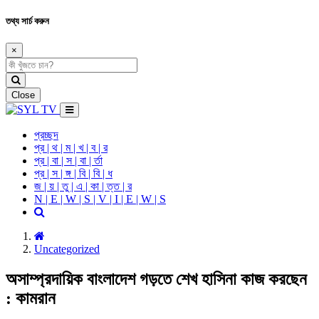
তথ্য সার্চ করুন
×
Close
প্রচ্ছদ
প্র | থ | ম | খ | ব | র
প্র | বা | স | বা | র্তা
প্র | স | ঙ্গ | বি | বি | ধ
জ | য় | তু | এ | কা | ত্ত | র
N | E | W | S | V | I | E | W | S
Uncategorized
অসাম্প্রদায়িক বাংলাদেশ গড়তে শেখ হাসিনা কাজ করছেন
: কামরান