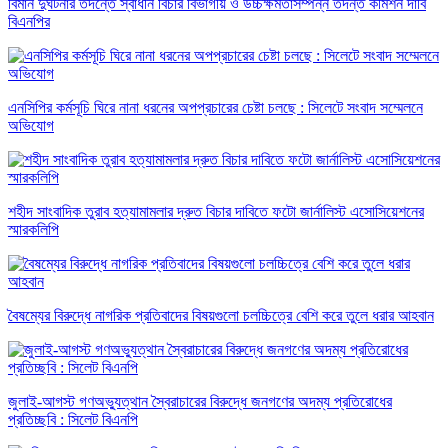
বিমান দুর্ঘটনার তদন্তে স্বাধীন বিচার বিভাগীয় ও উচ্চক্ষমতাসম্পন্ন তদন্ত কমিশন দাবি
বিএনপির
এনসিপির কর্মসূচি ঘিরে নানা ধরনের অপপ্রচারের চেষ্টা চলছে : সিলেটে সংবাদ সম্মেলনে
অভিযোগ
শহীদ সাংবাদিক তুরাব হত্যামামলার দ্রুত বিচার দাবিতে ফটো জার্নালিস্ট এসোসিয়েশনের
স্মারকলিপি
বৈষম্যের বিরুদ্ধে নাগরিক প্রতিবাদের বিষয়গুলো চলচ্চিত্রে বেশি করে তুলে ধরার আহবান
জুলাই-আগস্ট গণঅভ্যুত্থান স্বৈরাচারের বিরুদ্ধে জনগণের অদম্য প্রতিরোধের
প্রতিচ্ছবি : সিলেট বিএনপি