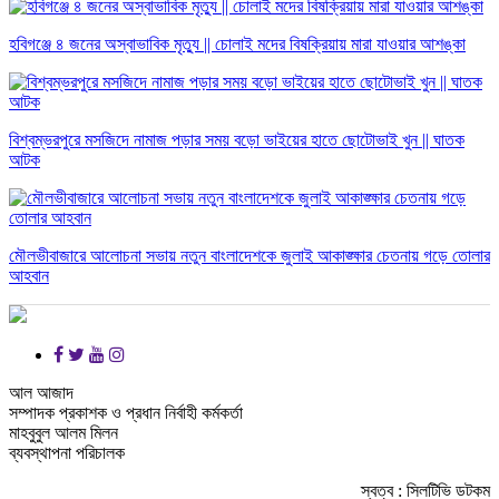
হবিগঞ্জে ৪ জনের অস্বাভাবিক মৃত্যু || চোলাই মদের বিষক্রিয়ায় মারা যাওয়ার আশঙ্কা
বিশ্বম্ভরপুরে মসজিদে নামাজ পড়ার সময় বড়ো ভাইয়ের হাতে ছোটোভাই খুন || ঘাতক
আটক
মৌলভীবাজারে আলোচনা সভায় নতুন বাংলাদেশকে জুলাই আকাঙ্ক্ষার চেতনায় গড়ে তোলার
আহবান
আল আজাদ
সম্পাদক প্রকাশক ও প্রধান নির্বাহী কর্মকর্তা
মাহবুবুল আলম মিলন
ব্যবস্থাপনা পরিচালক
স্বত্ব : সিলটিভি ডটকম