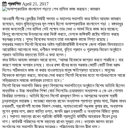
প্রকাশিত
April 21, 2017
আওয়ামী লীগের কেন্দ্রীয় নির্বাহী সদস্য ও মহানগর সভাপতি বদর উদ্দিন আহমদ কামরান
বলেছেন, মহান মুক্তিযুদ্ধের মূল লক্ষ্য ছিলো অসাম্প্রদায়িক বাংলাদেশ গড়া । বঙ্গবন্ধুর
কন্যা জননেত্রী শেখ হাসিনা সেই লক্ষ্যে তার মেধা ও সামর্থ দিয়ে কাজ করে যাচ্ছেন;
কিন্তু বাংলাদেশের উন্নয়নের ধারা বিনষ্ট করতে, দেশকে জঙ্গিবাদী রাষ্ট্রে পরিণত করছে
ষড়যন্ত্র চলছে। সুস্থ বিবেকের অভাবে তারা ধবংসাত্মক কাজে লিপ্ত রয়েছে।
শুক্রবার সকালে সিলেট বিবেকের অষ্টম প্রতিষ্ঠাবার্ষিকী উপলক্ষে জেলা পরিষদ মিলনায়তনে
আয়োজিত আলোচনা সভা, গুণীজন সম্মাননা, বৃত্তি প্রদান ও পুরস্কার বিতরণ অনুষ্ঠানে
প্রধান অতিথির বক্তব্যে তিনি এ কথা বলেন।
বদর উদ্দিন আহমদ কামরান আরো বলেন, ‘আমরা বিবেককে জাগ্রত করতে পারছিনা। যার
কারণে সমাজে অপরাধ চলছে। হাওর রক্ষা বাঁধের জন্য সরকার কোাটি কোটি টাকা বরাদ্দ
দিলেও সঠিকভাবে কাজ না করায় হাওরপাড়ের মানুষ ক্ষতিগ্রস্ত হয়েছেন। মানুষের
বিবেককে জাগ্রত করতে, মানবের সেবা করতে সিলেট বিবেকের মতো সংগঠনগুলোকে আরো
সক্রিয়ভাবে সমাজে কার্যক্রম চালাতে হবে।’
সিলেট বিবেক সভাপতি বিজয় কৃষ্ণ বিশ্বাসের সভাপতিত্বে অনুষ্ঠানে বিশেষ অতিথি ছিলেন
মাধ্যমিক ও উচ্চ মাধ্যমিক শিক্ষা বোর্ড সিলেটের চেয়ারম্যান অধ্যাপক এ কে এম গোলাম
কিবরিয়া তাপাদার। অতিথি ছিলেন সিলেট রামকৃষ্ণ মিশন ও আশ্রমের অধ্যক্ষ স্বামী
চন্দ্রনাথানন্দ মহারাজ। শুভেচ্ছা বক্তব্য রাখেন অধ্যাপক প্রশান্ত কুমার সাহা, বিরাজ মাধব
চক্রবর্তী, প্রকৌশলী মনোজ বিকাশ দেবরায়, অ্যাডভোকেট পঙ্কজ কুমার রায়, অধ্যাপক
মৃগেন কুমার দাশ, রজত কান্তি গুপ্ত, জলদি রঞ্জন চক্রবর্তী ও অধ্যাপক বিজিত কুমার
দে। স্বাগত বক্তব্য রাখেন প্রতিষ্ঠা বার্ষিকী প্রস্তুতি কমিটির আহবায়ক নীরেশ চন্দ্র
দাশ। কার্যকরী পরিষদের পক্ষে বক্তব্য রাখেন সুব্রত দেব। ধন্যবাদ জ্ঞাপন করেন
সংগঠনের সহ সভাপতি বীরেন্দ্র সূত্রধর। পরিচালনায় ছিলেন রীমা দাস।